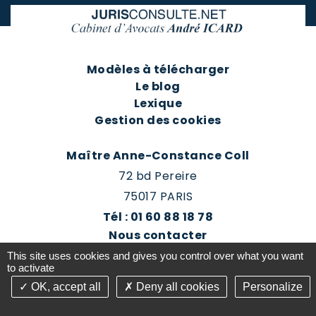
Modèles à télécharger
Le blog
Lexique
Gestion des cookies
Maître Anne-Constance Coll
72 bd Pereire
75017 PARIS
Tél : 01 60 88 18 78
Nous contacter
Prendre rendez-vous
This site uses cookies and gives you control over what you want
Espace client du cabinet
to activate
OK, accept all
Deny all cookies
Personalize
©2016-26 Jurisconsulte - Tous droits réservés -