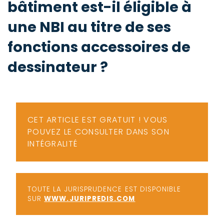
bâtiment est-il éligible à
-
a
c
une NBI au titre de ses
2
F
fonctions accessoires de
L
u
dessinateur ?
CET ARTICLE EST GRATUIT ! VOUS
POUVEZ LE CONSULTER DANS SON
INTÉGRALITÉ
TOUTE LA JURISPRUDENCE EST DISPONIBLE
SUR
WWW.JURIPREDIS.COM