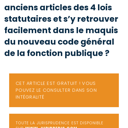
-
anciens articles des 4 lois
a
c
statutaires et s’y retrouver
2
F
L
facilement dans le maquis
u
du nouveau code général
de la fonction publique ?
CET ARTICLE EST GRATUIT ! VOUS
POUVEZ LE CONSULTER DANS SON
INTÉGRALITÉ
TOUTE LA JURISPRUDENCE EST DISPONIBLE