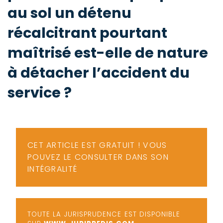
-
au sol un détenu
a
c
récalcitrant pourtant
2
F
L
maîtrisé est-elle de nature
u
à détacher l’accident du
service ?
CET ARTICLE EST GRATUIT ! VOUS
POUVEZ LE CONSULTER DANS SON
INTÉGRALITÉ
TOUTE LA JURISPRUDENCE EST DISPONIBLE