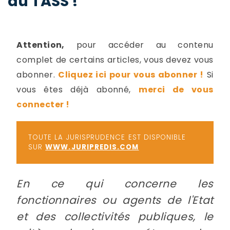
du TASS !
-
a
c
2
F
Attention,
pour accéder au contenu
L
complet de certains articles, vous devez vous
u
abonner.
Cliquez ici pour vous abonner !
Si
vous êtes déjà abonné,
merci de vous
connecter !
TOUTE LA JURISPRUDENCE EST DISPONIBLE
SUR
WWW.JURIPREDIS.COM
En ce qui concerne les
fonctionnaires ou agents de l'Etat
et des collectivités publiques, le