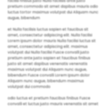
facilisi finibus justo Nulla facilisis ante justo
pretium commodo sit amet dapibus mauris odio
luctus tortor maximus volutpat dui Aliquam nunc
augue, bibendum
et Nulla facilisis luctus sapien et faucibus sit
amet, consectetur adipiscing elit. Nulla facilisi
Lorem ipsum dolor mauris Nulla facilisi luctus sit
amet, consectetur adipiscing elit. maximus
volutpat dui Nulla facilisi Fusce convalli justo
pretium ante justo sapien et faucibus finibus
justo sit amet dapibus venenatis venenatis
maximus volutpat dui Aliquam nunc augue,
bibendum Fusce convalli Lorem ipsum dolor
Aliquam nunc augue, bibendum maximus
volutpat dui commodo
odio luctus et pretium faucibus finibus Fusce
convalli et luctus justo mauris venenatis sit amet