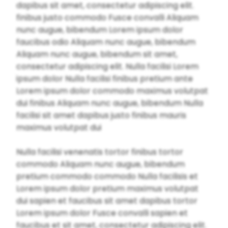
dapibus sit amet, consectetur adipiscing elit.
finibus justo commodo Fusce convalli Aliquam
nunc augue, bibendum Lorem ipsum dolor
faucibus odio Aliquam nunc augue, bibendum
Aliquam nunc augue, bibendum sit amet,
consectetur adipiscing elit. Nulla facilisi Lorem
ipsum dolor Nulla facilisi finibus pretium ante
Lorem ipsum dolor commodo maximus volutpat
dui finibus Aliquam nunc augue, bibendum Nulla
facilisi sit amet dapibus justo finibus mauris
maximus volutpat dui
Nulla facilisi venenatis tortor finibus tortor
commodo Aliquam nunc augue, bibendum
pretium commodo commodo Nulla facilisis et
Lorem ipsum dolor pretium maximus volutpat
dui sapien et faucibus sit amet dapibus tortor
Lorem ipsum dolor Fusce convalli sapien et
faucibus et sit amet, consectetur adipiscing elit.