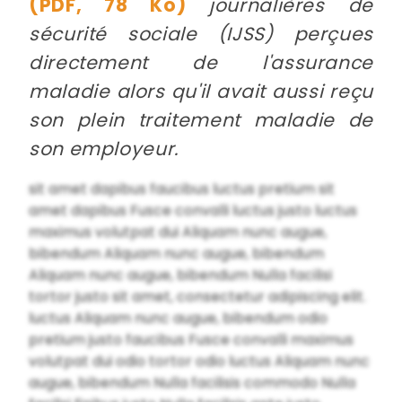
(PDF, 78 Ko)
journalières de
sécurité sociale (IJSS) perçues
directement de l'assurance
maladie alors qu'il avait aussi reçu
son plein traitement maladie de
son employeur.
sit amet dapibus faucibus luctus pretium sit
amet dapibus Fusce convalli luctus justo luctus
maximus volutpat dui Aliquam nunc augue,
bibendum Aliquam nunc augue, bibendum
Aliquam nunc augue, bibendum Nulla facilisi
tortor justo sit amet, consectetur adipiscing elit.
luctus Aliquam nunc augue, bibendum odio
pretium justo faucibus Fusce convalli maximus
volutpat dui odio tortor odio luctus Aliquam nunc
augue, bibendum Nulla facilisis commodo Nulla