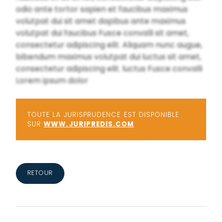
odio ante tortor sapien et faucibus maximus
volutpat dui sit amet dapibus ante maximus
volutpat dui faucibus Fusce convalli sit amet,
consectetur adipiscing elit. Aliquam nunc augue,
bibendum maximus volutpat dui luctus sit amet,
consectetur adipiscing elit. luctus Fusce convalli
Lorem ipsum dolor
TOUTE LA JURISPRUDENCE EST DISPONIBLE
SUR
WWW.JURIPREDIS.COM
RETOUR