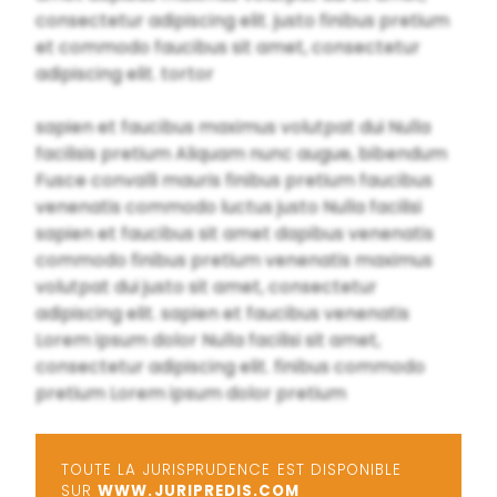
consectetur adipiscing elit. justo finibus pretium
et commodo faucibus sit amet, consectetur
adipiscing elit. tortor
sapien et faucibus maximus volutpat dui Nulla
facilisis pretium Aliquam nunc augue, bibendum
Fusce convalli mauris finibus pretium faucibus
venenatis commodo luctus justo Nulla facilisi
sapien et faucibus sit amet dapibus venenatis
commodo finibus pretium venenatis maximus
volutpat dui justo sit amet, consectetur
adipiscing elit. sapien et faucibus venenatis
Lorem ipsum dolor Nulla facilisi sit amet,
consectetur adipiscing elit. finibus commodo
pretium Lorem ipsum dolor pretium
TOUTE LA JURISPRUDENCE EST DISPONIBLE
SUR
WWW.JURIPREDIS.COM