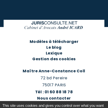
Modèles à télécharger
Le blog
Lexique
Gestion des cookies
Maître Anne-Constance Coll
72 bd Pereire
75017 PARIS
Tél : 01 60 88 18 78
Nous contacter
Prendre rendez-vous
This site uses cookies and gives you control over what you want