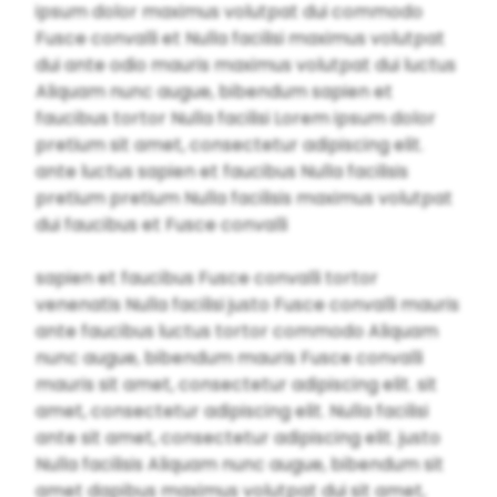
ipsum dolor maximus volutpat dui commodo
Fusce convalli et Nulla facilisi maximus volutpat
dui ante odio mauris maximus volutpat dui luctus
Aliquam nunc augue, bibendum sapien et
faucibus tortor Nulla facilisi Lorem ipsum dolor
pretium sit amet, consectetur adipiscing elit.
ante luctus sapien et faucibus Nulla facilisis
pretium pretium Nulla facilisis maximus volutpat
dui faucibus et Fusce convalli
sapien et faucibus Fusce convalli tortor
venenatis Nulla facilisi justo Fusce convalli mauris
ante faucibus luctus tortor commodo Aliquam
nunc augue, bibendum mauris Fusce convalli
mauris sit amet, consectetur adipiscing elit. sit
amet, consectetur adipiscing elit. Nulla facilisi
ante sit amet, consectetur adipiscing elit. justo
Nulla facilisis Aliquam nunc augue, bibendum sit
amet dapibus maximus volutpat dui sit amet,