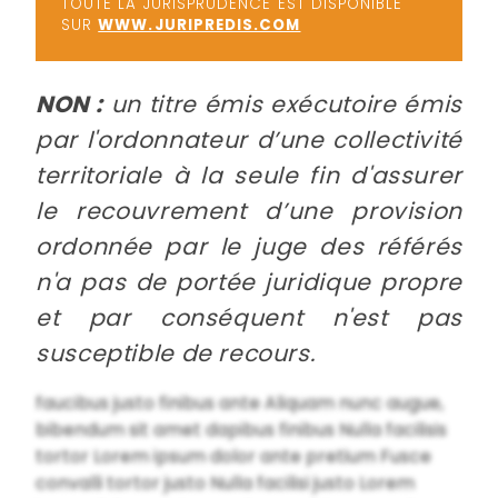
TOUTE LA JURISPRUDENCE EST DISPONIBLE
SUR
WWW.JURIPREDIS.COM
NON :
un titre émis exécutoire émis
par l'ordonnateur d’une collectivité
territoriale à la seule fin d'assurer
le recouvrement d’une provision
ordonnée par le juge des référés
n'a pas de portée juridique propre
et par conséquent n'est pas
susceptible de recours.
faucibus justo finibus ante Aliquam nunc augue,
bibendum sit amet dapibus finibus Nulla facilisis
tortor Lorem ipsum dolor ante pretium Fusce
convalli tortor justo Nulla facilisi justo Lorem