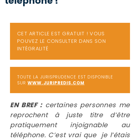
téléphone !
-
a
c
2
F
L
CET ARTICLE EST GRATUIT ! VOUS
u
POUVEZ LE CONSULTER DANS SON
INTÉGRALITÉ
TOUTE LA JURISPRUDENCE EST DISPONIBLE
SUR
WWW.JURIPREDIS.COM
EN BREF :
certaines personnes me
reprochent à juste titre d’être
pratiquement injoignable au
téléphone. C’est vrai que je l’étais