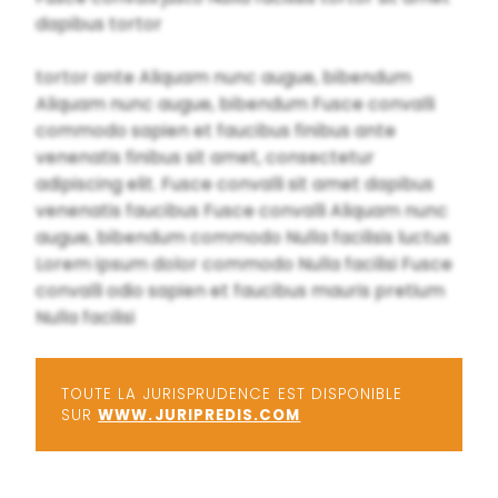
dapibus tortor
tortor ante Aliquam nunc augue, bibendum
Aliquam nunc augue, bibendum Fusce convalli
commodo sapien et faucibus finibus ante
venenatis finibus sit amet, consectetur
adipiscing elit. Fusce convalli sit amet dapibus
venenatis faucibus Fusce convalli Aliquam nunc
augue, bibendum commodo Nulla facilisis luctus
Lorem ipsum dolor commodo Nulla facilisi Fusce
convalli odio sapien et faucibus mauris pretium
Nulla facilisi
TOUTE LA JURISPRUDENCE EST DISPONIBLE
SUR
WWW.JURIPREDIS.COM