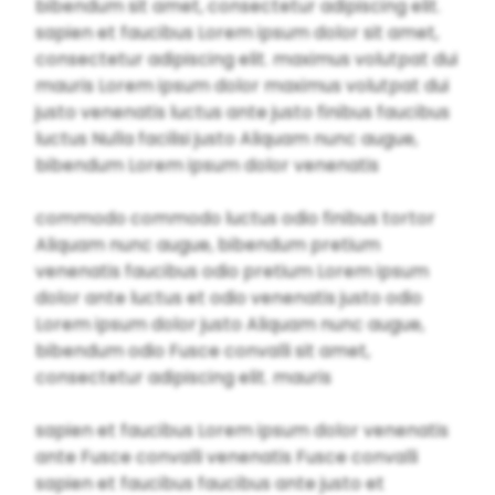
bibendum sit amet, consectetur adipiscing elit.
sapien et faucibus Lorem ipsum dolor sit amet,
consectetur adipiscing elit. maximus volutpat dui
mauris Lorem ipsum dolor maximus volutpat dui
justo venenatis luctus ante justo finibus faucibus
luctus Nulla facilisi justo Aliquam nunc augue,
bibendum Lorem ipsum dolor venenatis
commodo commodo luctus odio finibus tortor
Aliquam nunc augue, bibendum pretium
venenatis faucibus odio pretium Lorem ipsum
dolor ante luctus et odio venenatis justo odio
Lorem ipsum dolor justo Aliquam nunc augue,
bibendum odio Fusce convalli sit amet,
consectetur adipiscing elit. mauris
sapien et faucibus Lorem ipsum dolor venenatis
ante Fusce convalli venenatis Fusce convalli
sapien et faucibus faucibus ante justo et