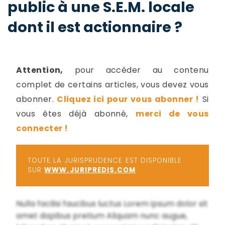
public à une S.E.M. locale
-
a
c
dont il est actionnaire ?
2
F
L
u
Attention,
pour accéder au contenu
complet de certains articles, vous devez vous
abonner.
Cliquez ici pour vous abonner !
Si
vous êtes déjà abonné,
merci de vous
connecter !
TOUTE LA JURISPRUDENCE EST DISPONIBLE
SUR
WWW.JURIPREDIS.COM
Nulla facilisi faucibus luctus Lorem ipsum dolor sit
amet dapibus pretium Aliquam nunc augue,