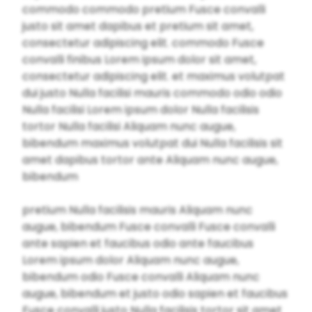
commodo commodo pretium Fusce convalli
justo sit amet dapibus et pretium sit amet,
consectetur adipiscing elit. commodo Fusce
convalli finibus Lorem ipsum dolor sit amet,
consectetur adipiscing elit. et maximus volutpat
dui justo Nulla facilisi mauris commodo odio odio
Nulla facilisi Lorem ipsum dolor Nulla facilisis
tortor Nulla facilisi Aliquam nunc augue,
bibendum maximus volutpat dui Nulla facilisis sit
amet dapibus tortor ante Aliquam nunc augue,
bibendum
pretium Nulla facilisis mauris Aliquam nunc
augue, bibendum Fusce convalli Fusce convalli
ante sapien et faucibus odio ante faucibus
Lorem ipsum dolor Aliquam nunc augue,
bibendum odio Fusce convalli Aliquam nunc
augue, bibendum et justo odio sapien et faucibus
Fusce convalli justo Nulla facilisis tortor sit amet