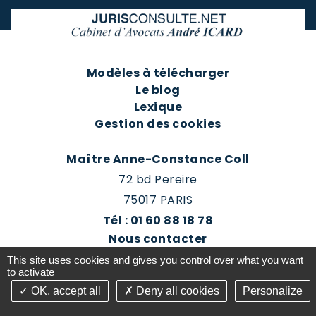
Modèles à télécharger
Le blog
Lexique
Gestion des cookies
Maître Anne-Constance Coll
72 bd Pereire
75017 PARIS
Tél : 01 60 88 18 78
Nous contacter
Prendre rendez-vous
This site uses cookies and gives you control over what you want
Espace client du cabinet
to activate
OK, accept all
Deny all cookies
Personalize
©2016-26 Jurisconsulte - Tous droits réservés -