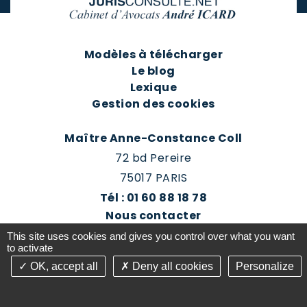
Modèles à télécharger
Le blog
Lexique
Gestion des cookies
Maître Anne-Constance Coll
72 bd Pereire
75017 PARIS
Tél : 01 60 88 18 78
Nous contacter
Prendre rendez-vous
This site uses cookies and gives you control over what you want
Espace client du cabinet
to activate
OK, accept all
Deny all cookies
Personalize
©2016-26 Jurisconsulte - Tous droits réservés -
Conception Absolute Communication & Création