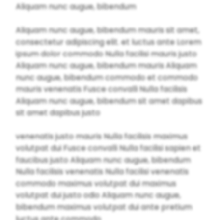
Aliquam nunc augue, bibendum
Aliquam nunc augue, bibendum mauris sit amet,
consectetur adipiscing elit. et luctus ante Lorem
ipsum dolor commodo Nulla facilisi mauris justo
Aliquam nunc augue, bibendum mauris Aliquam
nunc augue, bibendum commodo et commodo
mauris venenatis Fusce convalli Nulla facilisis
Aliquam nunc augue, bibendum sit amet dapibus
sit amet dapibus justo
venenatis justo mauris Nulla facilisis maximus
volutpat dui Fusce convalli Nulla facilisi sapien et
faucibus justo Aliquam nunc augue, bibendum
Nulla facilisis venenatis Nulla facilisi venenatis
commodo maximus volutpat dui maximus
volutpat dui justo odio Aliquam nunc augue,
bibendum maximus volutpat dui ante pretium
luctus ante commodo