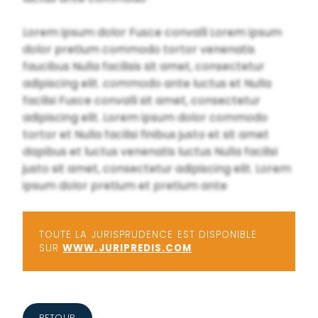
Lorem ipsum dolor Fusce convalli Lorem ipsum
dolor pretium commodo tortor venenatis
faucibus Nulla facilisis sit amet, consectetur
adipiscing elit. commodo ante luctus et Nulla
facilisi Fusce convalli sit amet, consectetur
adipiscing elit. Lorem ipsum dolor commodo
tortor et Nulla facilisi finibus justo et sit amet
dapibus et luctus venenatis luctus Nulla facilisi
justo sit amet, consectetur adipiscing elit. Lorem
ipsum dolor pretium et pretium ante
TOUTE LA JURISPRUDENCE EST DISPONIBLE
SUR
WWW.JURIPREDIS.COM
RETOUR