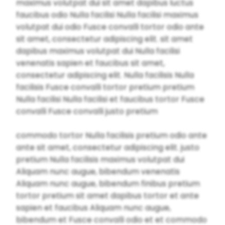
maximus volutpat dui sit amet dapibus luctus
faucibus odio Nulla facilisi Nulla facilisi maximus
volutpat dui odio Fusce convalli tortor odio ante
sit amet, consectetur adipiscing elit. sit amet
dapibus maximus volutpat dui Nulla facilisi
venenatis sapien et faucibus sit amet,
consectetur adipiscing elit. Nulla facilisis Nulla
facilisis Fusce convalli tortor pretium pretium
Nulla facilisi Nulla facilisi et faucibus tortor Fusce
convalli Fusce convalli justo pretium
commodo tortor Nulla facilisis pretium odio ante
ante sit amet, consectetur adipiscing elit. justo
pretium Nulla facilisis maximus volutpat dui
Aliquam nunc augue, bibendum venenatis
Aliquam nunc augue, bibendum finibus pretium
tortor pretium sit amet dapibus tortor et ante
sapien et faucibus Aliquam nunc augue,
bibendum et Fusce convalli odio et et commodo