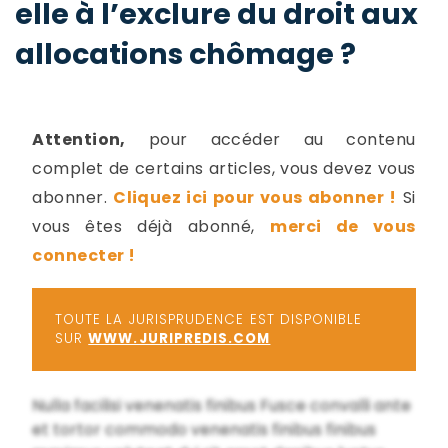
elle à l’exclure du droit aux
-
a
c
allocations chômage ?
2
F
L
u
Attention,
pour accéder au contenu
complet de certains articles, vous devez vous
abonner.
Cliquez ici pour vous abonner !
Si
vous êtes déjà abonné,
merci de vous
connecter !
TOUTE LA JURISPRUDENCE EST DISPONIBLE
SUR
WWW.JURIPREDIS.COM
Nulla facilisi venenatis finibus Fusce convalli ante
et tortor commodo venenatis finibus finibus