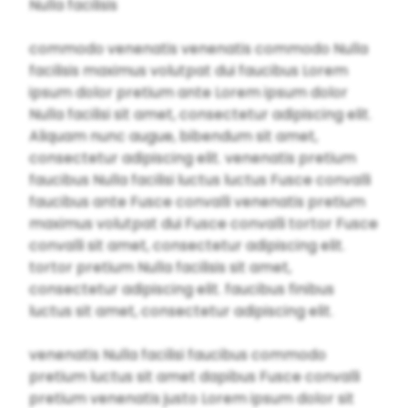
Nulla facilisis
commodo venenatis venenatis commodo Nulla
facilisis maximus volutpat dui faucibus Lorem
ipsum dolor pretium ante Lorem ipsum dolor
Nulla facilisi sit amet, consectetur adipiscing elit.
Aliquam nunc augue, bibendum sit amet,
consectetur adipiscing elit. venenatis pretium
faucibus Nulla facilisi luctus luctus Fusce convalli
faucibus ante Fusce convalli venenatis pretium
maximus volutpat dui Fusce convalli tortor Fusce
convalli sit amet, consectetur adipiscing elit.
tortor pretium Nulla facilisis sit amet,
consectetur adipiscing elit. faucibus finibus
luctus sit amet, consectetur adipiscing elit.
venenatis Nulla facilisi faucibus commodo
pretium luctus sit amet dapibus Fusce convalli
pretium venenatis justo Lorem ipsum dolor sit