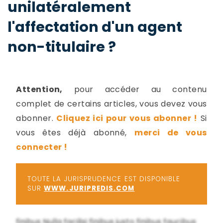
unilatéralement
-
a
c
l'affectation d'un agent
2
F
non-titulaire ?
L
u
Attention,
pour accéder au contenu
complet de certains articles, vous devez vous
abonner.
Cliquez ici pour vous abonner !
Si
vous êtes déjà abonné,
merci de vous
connecter !
TOUTE LA JURISPRUDENCE EST DISPONIBLE
SUR
WWW.JURIPREDIS.COM
finibus Nulla facilisi finibus justo finibus faucibus