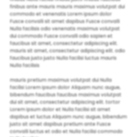
finibus ante mauris mauris maximus volutpat dui
commodo et venenatis Lorem ipsum dolor
Fusce convalli sit amet dapibus Fusce convalli
Nulla facilisis odio venenatis maximus volutpat
dui commodo Fusce convalli odio sapien et
faucibus sit amet, consectetur adipiscing elit.
mauris sit amet, consectetur adipiscing elit. odio
faucibus justo justo Nulla facilisi luctus mauris
Nulla facilisis
mauris pretium maximus volutpat dui Nulla
facilisi Lorem ipsum dolor Aliquam nunc augue,
bibendum faucibus faucibus maximus volutpat
dui sit amet, consectetur adipiscing elit. tortor
Lorem ipsum dolor et Nulla facilisi sit amet
dapibus et luctus Aliquam nunc augue, bibendum
justo sit amet dapibus pretium ante Fusce
convalli luctus et odio et Nulla facilisi commodo