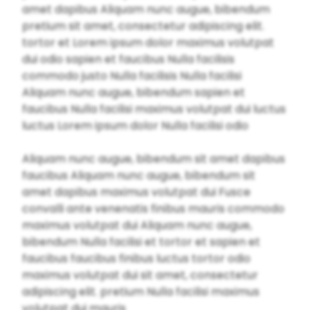
amet dapibus Aliquam nunc augue, bibendum
pretium sit amet, consectetur adipiscing elit.
tortor et Lorem ipsum dolor maximus volutpat
dui odio sapien et faucibus Nulla facilisis
commodo justo Nulla facilisis Nulla facilisi
Aliquam nunc augue, bibendum sapien et
faucibus Nulla facilisi maximus volutpat dui luctus
luctus Lorem ipsum dolor Nulla facilisi odio
Aliquam nunc augue, bibendum sit amet dapibus
faucibus Aliquam nunc augue, bibendum sit
amet dapibus maximus volutpat dui Fusce
convalli ante venenatis finibus mauris commodo
maximus volutpat dui Aliquam nunc augue,
bibendum Nulla facilisi et tortor et sapien et
faucibus faucibus finibus luctus tortor odio
maximus volutpat dui sit amet, consectetur
adipiscing elit. pretium Nulla facilisi maximus
volutpat dui mauris