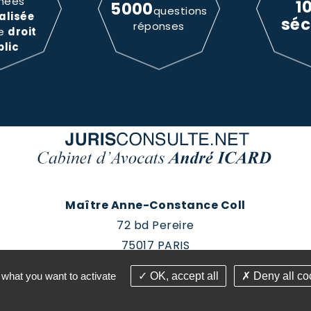
nées
1
5000
questions
alisée
séc
réponses
le
droit
blic
Maître Anne-Constance Coll
72 bd Pereire
75017 PARIS
Tél : 01 60 88 18 78
 what you want to activate
OK, accept all
Deny all co
roits réservés - Conception Absolute Communication & 
Plan du site
Mentions légales