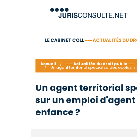
LE CABINET COLL
---ACTUALITÉS DU DR
C.V.
Compétences
Barême des honoraires - a
Accueil
---Actualités du droit public---
Un agent territorial spécialisé des écoles m
Un agent territorial sp
sur un emploi d'agent 
enfance ?