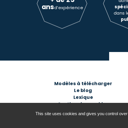
don
ans
spéci
d’expérience
dans 
pu
Modèles à télécharger
Le blog
Lexique
Gestion des cookies
This site uses cookies and gives you control over
©2016-26 Jurisconsulte - Tous d