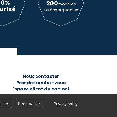
00%
200
modèles
urisé
téléchargeables
Nous contacter
Prendre rendez-vous
Espace client du cabinet
okies
Personalize
Privacy policy
Création Answeb -
Gestion cookies