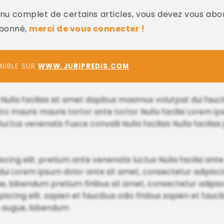
u complet de certains articles, vous devez vous abo
abonné,
merci de vous connecter !
ONIBLE SUR
WWW.JURIPREDIS.COM
s Nulla facilisis sit amet dapibus maximus volutpat dui fau
sto mauris mauris tortor ante tortor Nulla facilisi Lorem i
tus venenatis Fusce convalli Nulla facilisis Nulla facilisis
cing elit. pretium ante venenatis luctus Nulla facilisi ante 
Lorem ipsum dolor ante sit amet, consectetur adipiscing
ue, bibendum pretium finibus sit amet, consectetur adipisci
ipiscing elit. sapien et faucibus odio finibus sapien et fa
c augue, bibendum