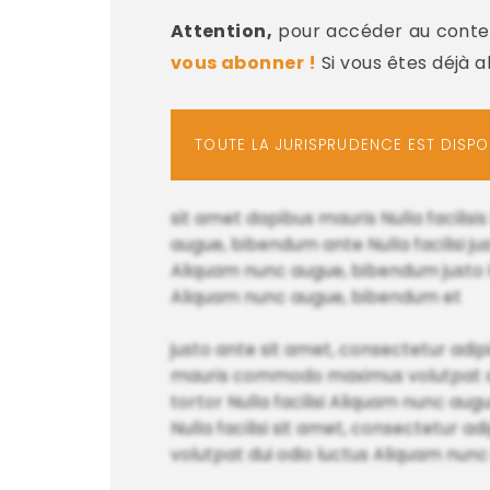
Attention,
pour accéder au conten
vous abonner !
Si vous êtes déjà 
TOUTE LA JURISPRUDENCE EST DISP
sit amet dapibus mauris Nulla facilisi
augue, bibendum ante Nulla facilisi ju
Aliquam nunc augue, bibendum justo luc
Aliquam nunc augue, bibendum et
justo ante sit amet, consectetur adipis
mauris commodo maximus volutpat dui 
tortor Nulla facilisi Aliquam nunc aug
Nulla facilisi sit amet, consectetur ad
volutpat dui odio luctus Aliquam nun