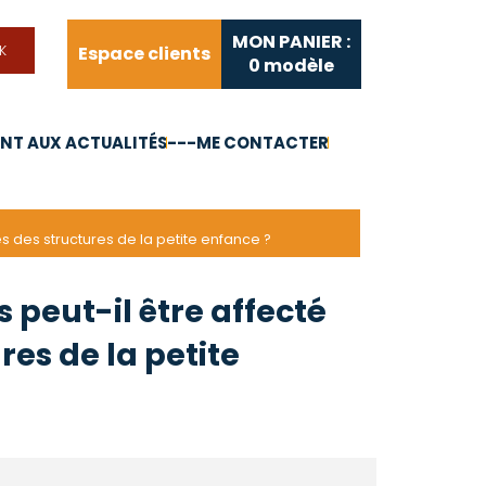
MON PANIER :
Espace clients
0
modèle
T AUX ACTUALITÉS
---ME CONTACTER
FAQ
Liens utiles
s des structures de la petite enfance ?
 peut-il être affecté
es de la petite