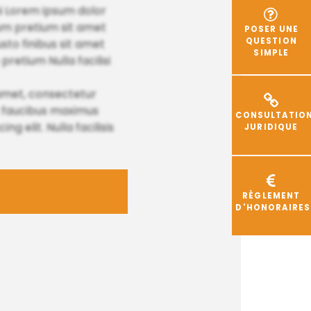
i Lorem ipsum dolor
tium pretium sit amet
POSER UNE
QUESTION
to finibus sit amet
SIMPLE
retium Nulla facilisi
t amet, consectetur
et faucibus maximus
CONSULTATIO
g elit. Nulla facilisis
JURIDIQUE
RÈGLEMENT
D'HONORAIRES