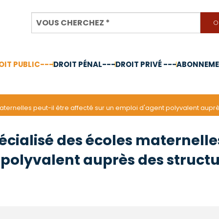
OIT PUBLIC---
DROIT PÉNAL---
DROIT PRIVÉ ---
ABONNEMEN
nnée 2024
aternelles peut-il être affecté sur un emploi d'agent polyvalent auprè
écialisé des écoles maternelles
polyvalent auprès des structur