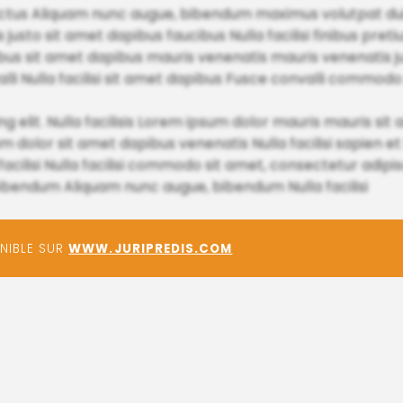
 luctus Aliquam nunc augue, bibendum maximus volutpat du
 justo sit amet dapibus faucibus Nulla facilisi finibus pre
s sit amet dapibus mauris venenatis mauris venenatis jus
i Nulla facilisi sit amet dapibus Fusce convalli commodo p
g elit. Nulla facilisis Lorem ipsum dolor mauris mauris si
psum dolor sit amet dapibus venenatis Nulla facilisi sapien 
acilisi Nulla facilisi commodo sit amet, consectetur adipiscin
ibendum Aliquam nunc augue, bibendum Nulla facilisi
ONIBLE SUR
WWW.JURIPREDIS.COM