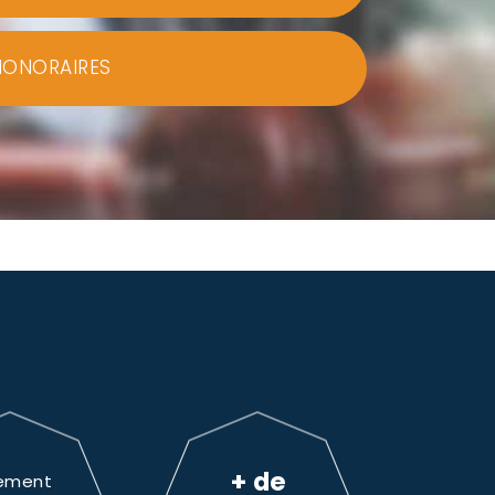
HONORAIRES
+ de
ement