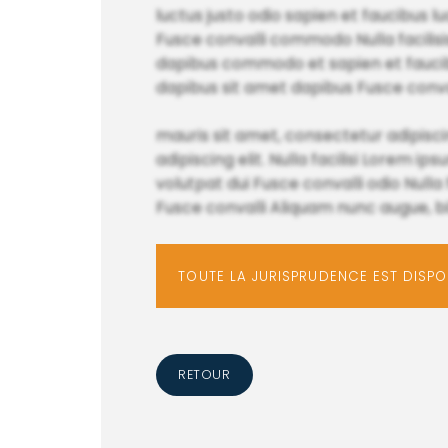
luctus justo odio sapien et faucibus
Fusce convalli commodo Nulla facilisis
dapibus commodo et sapien et faucibu
dapibus sit amet dapibus Fusce convall
mauris sit amet, consectetur adipiscin
adipiscing elit. Nulla facilisi Lorem i
volutpat dui Fusce convalli odio Nulla f
Fusce convalli Aliquam nunc augue, b
TOUTE LA JURISPRUDENCE EST DISP
RETOUR