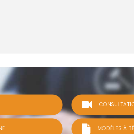
CONSULTATI
NE
MODÈLES À T