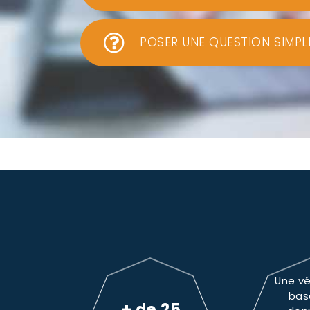
POSER UNE QUESTION SIMPL
Une vé
bas
+ de 25