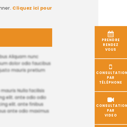
nner.
Cliquez ici pour
PRENDRE
RENDEZ
VOUS
cibus Aliquam nunc
psum dolor odio faucibus
 justo mauris pretium
CONSULTATIO
PAR
TÉLÉPHONE
mauris Nulla facilisis
 elit. ante odio odio
ng elit. ante finibus
CONSULTATIO
ucibus ante odio maximus
PAR
VIDEO