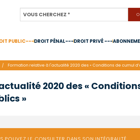
OIT PUBLIC---
DROIT PÉNAL---
DROIT PRIVÉ ---
ABONNEMEN
nnée 2024
Formation relative à l'actualité 2020 des « Conditions de cumul d’
'actualité 2020 des « Condition
lics »
US POUVEZ LE CONSULTER DANS SON INTÉGRALITÉ