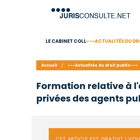
LE CABINET COLL
---ACTUALITÉS DU DR
C.V.
Compétences
Barême des honoraires - a
Accueil
---Actualités du droit public---
Formation relative à l
privées des agents pub
CET ARTICLE EST GRATUIT ! VO