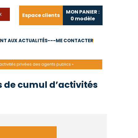
MON PANIER :
Espace clients
0
modèle
T AUX ACTUALITÉS
---ME CONTACTER
FAQ
Liens utiles
activités privées des agents publics »
s de cumul d’activités