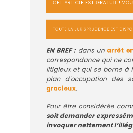
CET ARTICLE EST GRATUIT ! VO
TOUTE LA JURISPRUDENCE EST DISP
EN BREF :
dans un
arrêt e
correspondance qui ne con
litigieux et qui se borne 
plan d'occupation des 
gracieux
.
Pour être considérée comm
soit demander expressément
invoquer nettement l’illéga