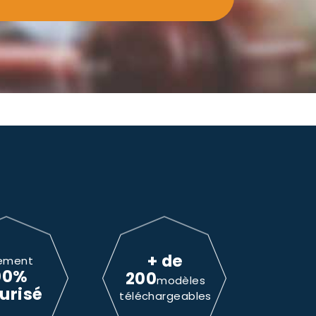
+ de
ement
00%
200
modèles
urisé
téléchargeables