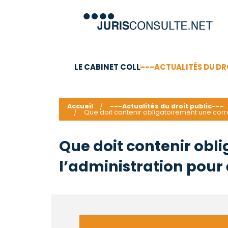
LE CABINET COLL
---ACTUALITÉS DU DR
C.V.
Compétences
Barême des honoraires - a
Accueil
---Actualités du droit public---
Que doit contenir obligatoirement une cor
Que doit contenir ob
l’administration pour