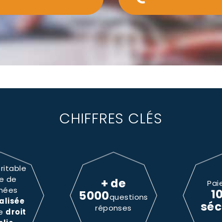
CHIFFRES CLÉS
ritable
e de
+ de
Pai
nées
1
5000
questions
alisée
séc
réponses
le
droit