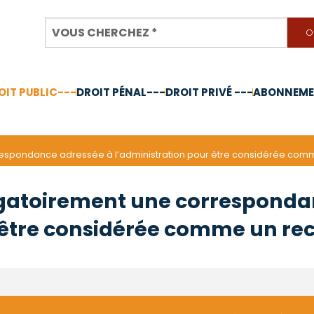
OIT PUBLIC---
DROIT PÉNAL---
DROIT PRIVÉ ---
ABONNEMEN
nnée 2024
respondance adressée à l’administration pour être considérée comme
ligatoirement une corresponda
 être considérée comme un rec