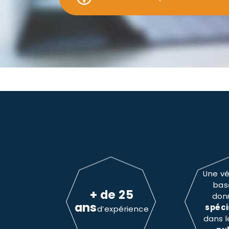
Une vé
bas
+ de 25
don
ans
spéci
d’expérience
dans 