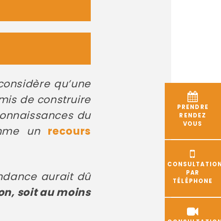
t considère qu’une
is de construire
PRENDRE
éconnaissances du
RENDEZ
VOUS
comme un
recours
CONSULTATIO
PAR
ndance aurait dû
TÉLÉPHONE
on, soit au moins