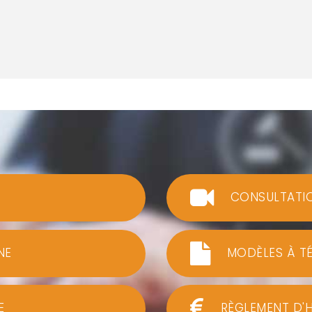
CONSULTATI
NE
MODÈLES À T
E
RÈGLEMENT D'