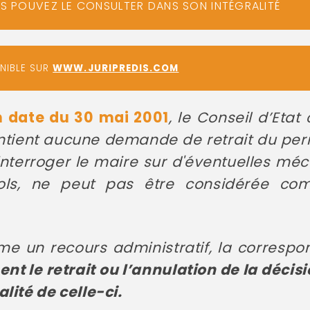
US POUVEZ LE CONSULTER DANS SON INTÉGRALITÉ
ONIBLE SUR
WWW.JURIPREDIS.COM
n date du 30 mai 2001
, le Conseil d’Eta
tient aucune demande de retrait du perm
à interroger le maire sur d'éventuelles m
sols, ne peut pas être considérée 
e un recours administratif, la correspo
 le retrait ou l’annulation de la décisi
lité de celle-ci.