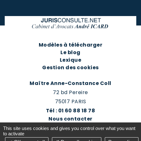
Modèles à télécharger
Le blog
Lexique
Gestion des cookies
Maître Anne-Constance Coll
72 bd Pereire
75017 PARIS
Tél : 01 60 88 18 78
Nous contacter
Prendre rendez-vous
This site uses cookies and gives you control over what you want
Espace client du cabinet
to activate