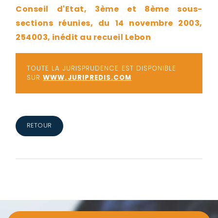
Conseil d'Etat, 3ème et 8ème sous-
sections réunies, du 14 novembre 2003,
254003, inédit au recueil Lebon
TOUTE LA JURISPRUDENCE EST DISPONIBLE
SUR
WWW.JURIPREDIS.COM
RETOUR