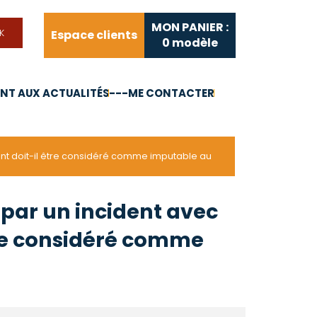
MON PANIER :
Espace clients
0
modèle
T AUX ACTUALITÉS
---ME CONTACTER
FAQ
Liens utiles
ent doit-il être considéré comme imputable au
 par un incident avec
tre considéré comme