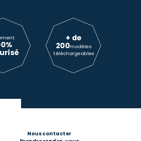
+ de
ement
00%
200
modèles
urisé
téléchargeables
Nous contacter