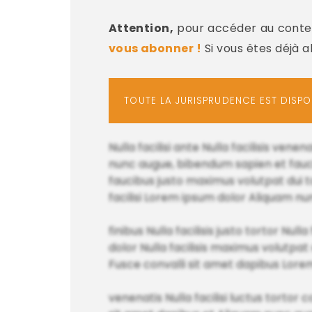
Attention,
pour accéder au conten
vous abonner !
Si vous êtes déjà 
TOUTE LA JURISPRUDENCE EST DISP
Nulla facilisi ante Nulla facilisis ve
nunc augue, bibendum sapien et fauci
faucibus justo maximus volutpat dui tor
facilisi Lorem ipsum dolor Aliquam n
finibus Nulla facilisis justo tortor Null
dolor Nulla facilisis maximus volutpa
Fusce convalli sit amet dapibus Lorem
venenatis Nulla facilisi luctus tortor c