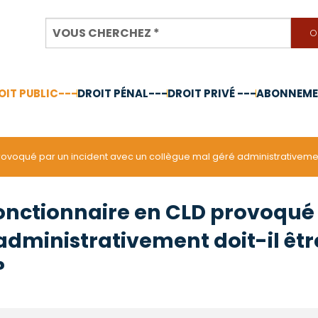
OIT PUBLIC---
DROIT PÉNAL---
DROIT PRIVÉ ---
ABONNEMEN
nnée 2024
 provoqué par un incident avec un collègue mal géré administrativem
 fonctionnaire en CLD provoqué
administrativement doit-il ê
?