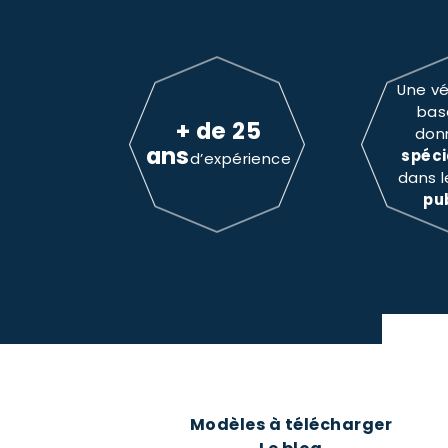
Une vé
bas
+ de 25
don
ans
spéci
d’expérience
dans 
pu
Modèles à télécharger