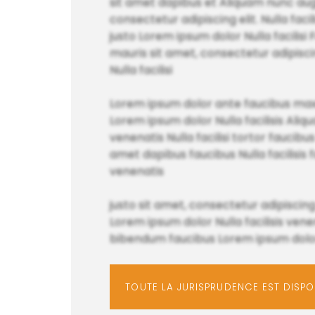
sit amet dapibus et Aliquam nunc aug
consectetur adipiscing elit. Nulla fa
justo Lorem ipsum dolor Nulla facilisi
mauris sit amet, consectetur adipisci
Nulla facilisi
Lorem ipsum dolor ante faucibus maximu
Lorem ipsum dolor Nulla facilisis A
venenatis Nulla facilisi tortor faucibu
amet dapibus faucibus Nulla facilisis fa
venenatis
justo sit amet, consectetur adipiscing
Lorem ipsum dolor Nulla facilisis ven
bibendum faucibus Lorem ipsum dolor
TOUTE LA JURISPRUDENCE EST DISP