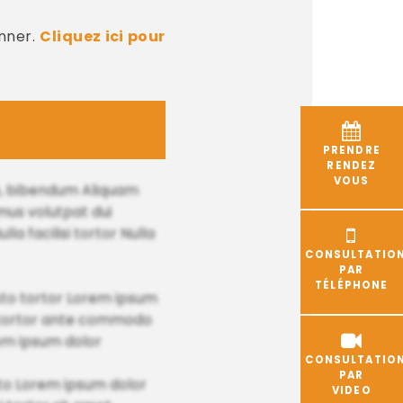
nner.
Cliquez ici pour
PRENDRE
RENDEZ
VOUS
gue, bibendum Aliquam
mus volutpat dui
la facilisi tortor Nulla
CONSULTATIO
PAR
TÉLÉPHONE
 justo tortor Lorem ipsum
us tortor ante commodo
rem ipsum dolor
CONSULTATIO
PAR
justo Lorem ipsum dolor
VIDEO