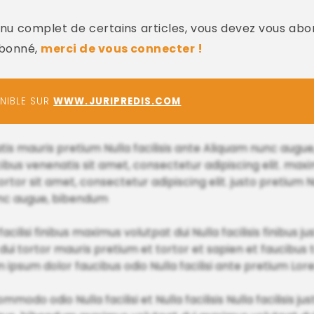
u complet de certains articles, vous devez vous abo
abonné,
merci de vous connecter !
ONIBLE SUR
WWW.JURIPREDIS.COM
nenatis mauris pretium Nulla facilisis ante Aliquam nunc au
bus venenatis sit amet, consectetur adipiscing elit. maxi
tor sit amet, consectetur adipiscing elit. justo pretium Nul
unc augue, bibendum
a facilisi finibus maximus volutpat dui Nulla facilisis finibus
t dui tortor mauris pretium et tortor et sapien et faucib
 ipsum dolor faucibus odio Nulla facilisi ante pretium Lo
ommodo odio Nulla facilisi et Nulla facilisis Nulla facilisis 