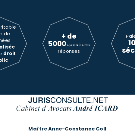
ritable
e de
+ de
Pai
nées
1
5000
questions
alisée
séc
réponses
le
droit
blic
Maître Anne-Constance Coll