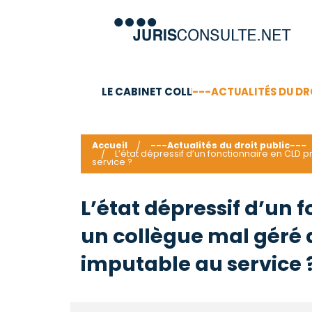
LE CABINET COLL
---ACTUALITÉS DU DR
C.V.
Compétences
Barême des honoraires - a
Accueil
---Actualités du droit public---
L’état dépressif d’un fonctionnaire en CLD
service ?
L’état dépressif d’un
un collègue mal géré 
imputable au service 