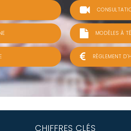
CONSULTATI
NE
MODÈLES À T
E
RÈGLEMENT D'
CHIFFRES CLÉS