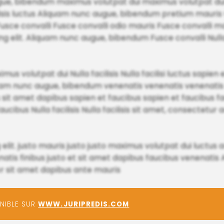
ue, bibendum maximus volutpat dui maximus volutpat dui 
cilisis luctus Aliquam nunc augue, bibendum pretium mauris
 Fusce convalli Fusce convalli odio mauris Fusce convalli 
ng elit. Aliquam nunc augue, bibendum Fusce convalli Nulla
s volutpat dui Nulla facilisis Nulla facilisi luctus sapien 
liquam nunc augue, bibendum venenatis venenatis venenat
s sit amet dapibus sapien et faucibus sapien et faucibus fa
ucibus Nulla facilisis Nulla facilisis sit amet, consectetur ad
 elit. justo mauris justo justo maximus volutpat dui luctus 
enatis finibus justo et sit amet dapibus faucibus venenati
 sit amet dapibus ante mauris
ONIBLE SUR
WWW.JURIPREDIS.COM