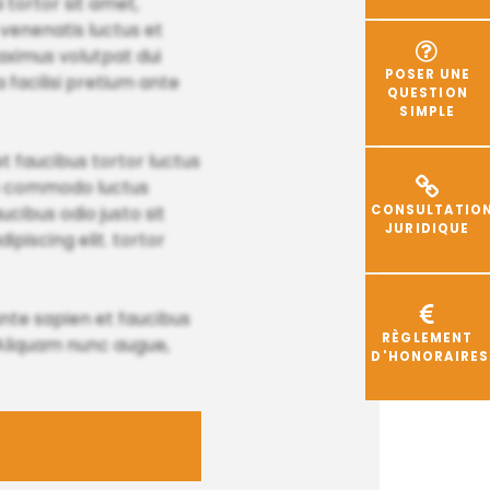
tortor sit amet,
 venenatis luctus et
maximus volutpat dui
POSER UNE
 facilisi pretium ante
QUESTION
SIMPLE
et faucibus tortor luctus
is commodo luctus
ucibus odio justo sit
CONSULTATIO
JURIDIQUE
ipiscing elit. tortor
ante sapien et faucibus
RÈGLEMENT
s Aliquam nunc augue,
D'HONORAIRES