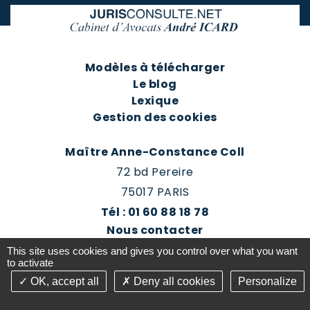
Modèles à télécharger
Le blog
Lexique
Gestion des cookies
Maître Anne-Constance Coll
72 bd Pereire
75017 PARIS
Tél : 01 60 88 18 78
Nous contacter
Prendre rendez-vous
This site uses cookies and gives you control over what you want
Espace client du cabinet
to activate
OK, accept all
Deny all cookies
Personalize
©2016-26 Jurisconsulte - Tous droits réservés -