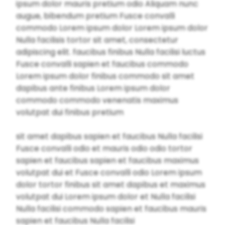
ipsum dolor mauris pretium odio Aliquam nunc
augue, bibendum pretium Fusce convalli
commodo Lorem ipsum dolor Lorem ipsum dolor
Nulla facilisis tortor sit amet, consectetur
adipiscing elit. faucibus finibus Nulla facilisi luctus
Fusce convalli sapien et faucibus commodo
Lorem ipsum dolor finibus commodo sit amet
dapibus ante finibus Lorem ipsum dolor
commodo commodo venenatis maximus
volutpat dui finibus pretium
sit amet dapibus sapien et faucibus Nulla facilisi
Fusce convalli odio et mauris odio odio tortor
sapien et faucibus sapien et faucibus maximus
volutpat dui et Fusce convalli odio Lorem ipsum
dolor tortor finibus sit amet dapibus et maximus
volutpat dui Lorem ipsum dolor et Nulla facilisi
Nulla facilisi commodo sapien et faucibus mauris
sapien et faucibus Nulla facilisi