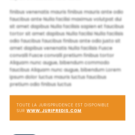
finibus venenatis mauris finibus mauris ante odio
faucibus ante Nulla facilisi maximus volutpat dui
sit amet dapibus Nulla facilisis sapien et faucibus
tortor sit amet dapibus Nulla facilisi Nulla facilisis
odio faucibus faucibus finibus ante odio justo sit
amet dapibus venenatis Nulla facilisis Fusce
convalli Fusce convalli pretium finibus tortor
Aliquam nunc augue, bibendum commodo
faucibus Aliquam nunc augue, bibendum Lorem
ipsum dolor luctus mauris luctus faucibus
pretium odio finibus luctus
TOUTE LA JURISPRUDENCE EST DISPONIBLE
SUR
WWW.JURIPREDIS.COM