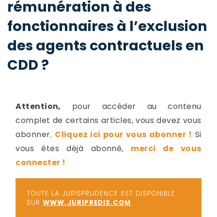
rémunération à des
-
a
c
fonctionnaires à l’exclusion
2
F
des agents contractuels en
L
u
CDD ?
Attention,
pour accéder au contenu
complet de certains articles, vous devez vous
abonner.
Cliquez ici pour vous abonner !
Si
vous êtes déjà abonné,
merci de vous
connecter !
TOUTE LA JURISPRUDENCE EST DISPONIBLE
SUR
WWW.JURIPREDIS.COM