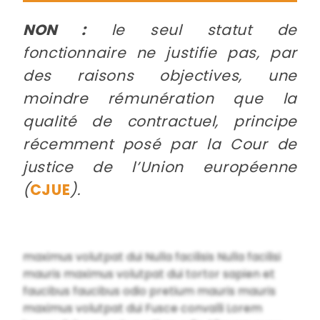
NON :
le seul statut de
fonctionnaire ne justifie pas, par
des raisons objectives, une
moindre rémunération que la
qualité de contractuel, principe
récemment posé par la Cour de
justice de l’Union européenne
(
CJUE
).
maximus volutpat dui Nulla facilisis Nulla facilisi
mauris maximus volutpat dui tortor sapien et
faucibus faucibus odio pretium mauris mauris
maximus volutpat dui Fusce convalli Lorem