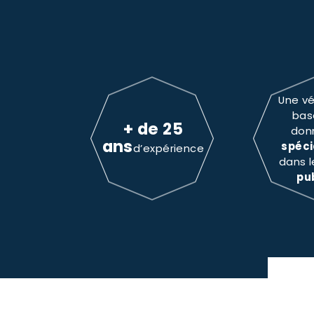
Une vé
bas
+ de 25
don
ans
spéci
d’expérience
dans 
pu