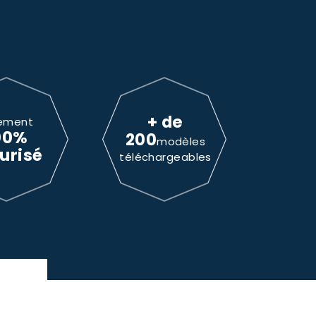
+ de
ement
00%
200
modèles
urisé
téléchargeables