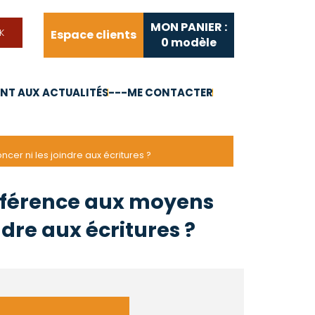
MON PANIER :
Espace clients
0
modèle
T AUX ACTUALITÉS
---ME CONTACTER
FAQ
Liens utiles
er ni les joindre aux écritures ?
référence aux moyens
ndre aux écritures ?