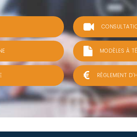
CONSULTATI
NE
MODÈLES À T
E
RÈGLEMENT D'