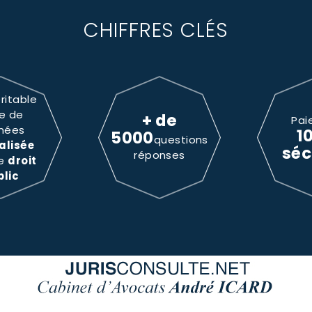
CHIFFRES CLÉS
ritable
e de
+ de
Pai
nées
1
5000
questions
alisée
séc
réponses
le
droit
blic