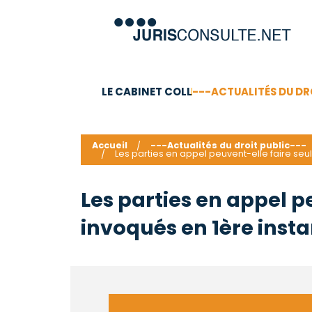
LE CABINET COLL
---ACTUALITÉS DU DR
C.V.
Compétences
Barême des honoraires - a
Accueil
---Actualités du droit public---
Les parties en appel peuvent-elle faire seu
Les parties en appel 
invoqués en 1ère insta