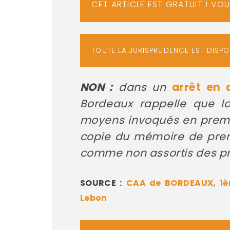
CET ARTICLE EST GRATUIT ! VO
TOUTE LA JURISPRUDENCE EST DISP
NON :
dans un
arrêt en 
Bordeaux rappelle que l
moyens invoqués en premiè
copie du mémoire de premiè
comme non assortis des pré
SOURCE :
CAA de BORDEAUX, 1ère
Lebon