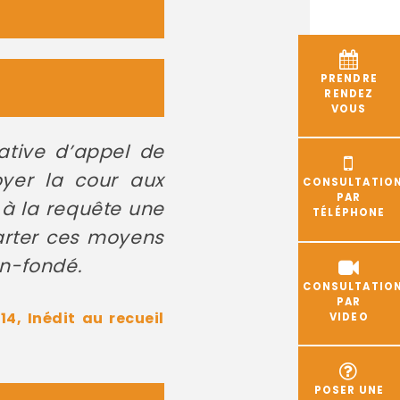
PRENDRE
RENDEZ
VOUS
rative d’appel de
yer la cour aux
CONSULTATIO
PAR
 à la requête une
TÉLÉPHONE
carter ces moyens
en-fondé.
CONSULTATIO
PAR
4, Inédit au recueil
VIDEO
POSER UNE