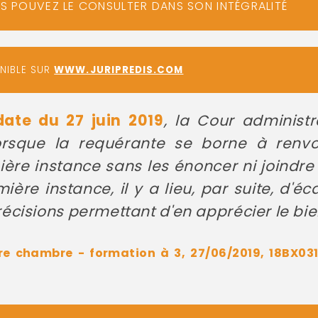
US POUVEZ LE CONSULTER DANS SON INTÉGRALITÉ
ONIBLE SUR
WWW.JURIPREDIS.COM
date du 27 juin 2019
, la Cour administ
orsque la requérante se borne à renvo
re instance sans les énoncer ni joindre
re instance, il y a lieu, par suite, d'é
cisions permettant d'en apprécier le bi
 chambre - formation à 3, 27/06/2019, 18BX0311