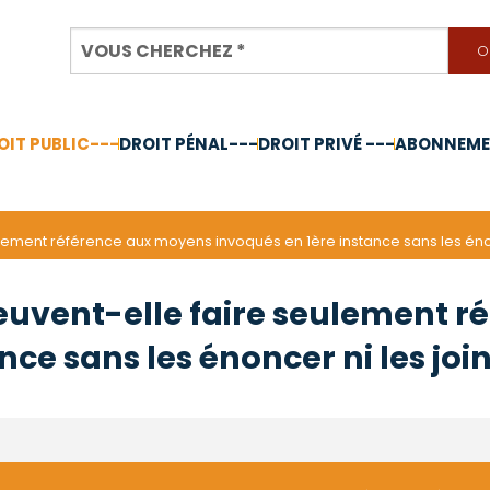
OIT PUBLIC---
DROIT PÉNAL---
DROIT PRIVÉ ---
ABONNEMEN
nnée 2024
lement référence aux moyens invoqués en 1ère instance sans les énonc
peuvent-elle faire seulement 
nce sans les énoncer ni les joi