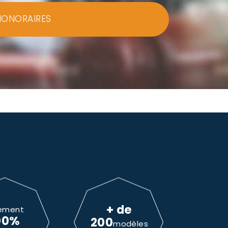
HONORAIRES
+ de
ement
00%
200
modèles