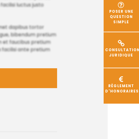
acilisi luctus justo
POSER UNE
QUESTION
SIMPLE
met dapibus tortor
augue, bibendum pretium
 et faucibus pretium
facilisi ante pretium
CONSULTATIO
JURIDIQUE
RÈGLEMENT
D'HONORAIRES