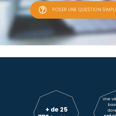
POSER UNE QUESTION SIMPL
Une vé
bas
+ de 25
don
spéci