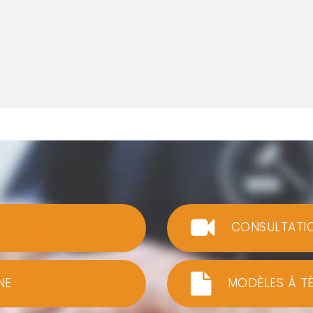
CONSULTATI
NE
MODÈLES À T