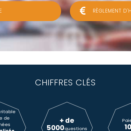
E
RÈGLEMENT D'
CHIFFRES CLÉS
ritable
e de
+ de
Pai
nées
1
5000
questions
alisée