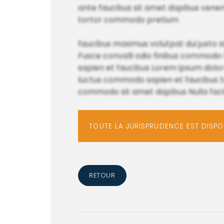
ante faucibus sit amet dapibus venenatis
tortor commodo pretium
faucibus maximus volutpat dui justo 
Fusce convalli odio finibus commodo 
sapien et faucibus Lorem ipsum dolo
luctus commodo sapien et faucibus tor
commodo sit amet dapibus Nulla facilis
TOUTE LA JURISPRUDENCE EST DISP
RETOUR