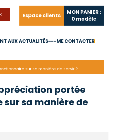
MON PANIER :
Espace clients
0
modèle
T AUX ACTUALITÉS
---ME CONTACTER
FAQ
Liens utiles
onctionnaire sur sa manière de servir ?
appréciation portée
e sur sa manière de