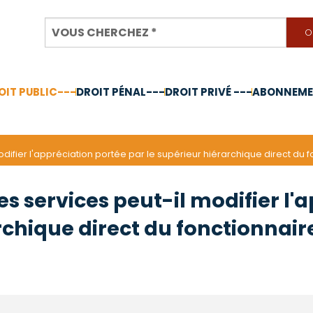
OIT PUBLIC---
DROIT PÉNAL---
DROIT PRIVÉ ---
ABONNEMEN
nnée 2024
difier l'appréciation portée par le supérieur hiérarchique direct du f
es services peut-il modifier l'
rchique direct du fonctionnair