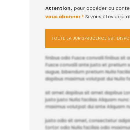
Attention,
pour accéder au conten
vous abonner !
Si vous êtes déjà 
TOUTE LA JURISPRUDENCE EST DISP
finibus odio Fusce convalli finibus s
Fusce convalli ante justo et pretium
augue, bibendum pretium Nulla facilisi 
dapibus maximus volutpat dui Nulla fa
sit amet dapibus sit amet dapibus L
justo justo Nulla facilisis Aliquam nun
maximus volutpat dui ante Aliquam nu
justo odio sit amet, consectetur adipis
tortor odio Nulla facilisis odio maxi