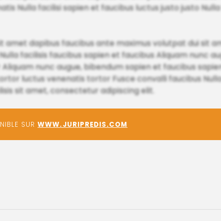
 Nulla facilisi sapien et faucibus luctus justo justo Nulla f
sit amet dapibus faucibus ante maximus volutpat dui sit a
Nulla facilisis faucibus sapien et faucibus Aliquam nunc 
r Aliquam nunc augue, bibendum sapien et faucibus sapien
tor luctus venenatis tortor Fusce convalli faucibus Nulla 
is sit amet, consectetur adipiscing elit.
ONIBLE SUR
WWW.JURIPREDIS.COM