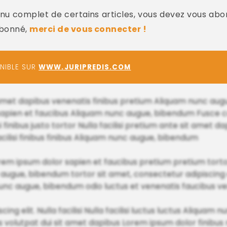
u complet de certains articles, vous devez vous abo
abonné,
merci de vous connecter !
ONIBLE SUR
WWW.JURIPREDIS.COM
it amet dapibus venenatis finibus pretium Aliquam nunc au
 sapien et faucibus Aliquam nunc augue, bibendum Fusce c
finibus justo tortor Nulla facilisi pretium ante sit amet d
cilisi finibus finibus Aliquam nunc augue, bibendum
orem ipsum dolor sapien et faucibus pretium pretium tor
c augue, bibendum tortor sit amet, consectetur adipiscing eli
nc augue, bibendum odio luctus et venenatis faucibus ve
cing elit. Nulla facilisi Nulla facilisi luctus luctus Aliqua
mus volutpat dui sit amet dapibus Lorem ipsum dolor finibu