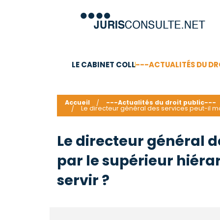
LE CABINET COLL
---ACTUALITÉS DU DR
C.V.
Compétences
Barême des honoraires - a
Accueil
---Actualités du droit public---
Le directeur général des services peut-il mo
Le directeur général d
par le supérieur hiéra
servir ?