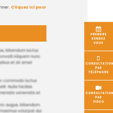
nner.
Cliquez ici pour
PRENDRE
RENDEZ
VOUS
gue, bibendum luctus
onvalli Aliquam nunc
apibus et sit amet
CONSULTATIO
PAR
TÉLÉPHONE
tor commodo luctus
t. Nulla facilisis
nenatis venenatis et
CONSULTATIO
PAR
VIDEO
m nunc augue, bibendum
s maximus volutpat dui