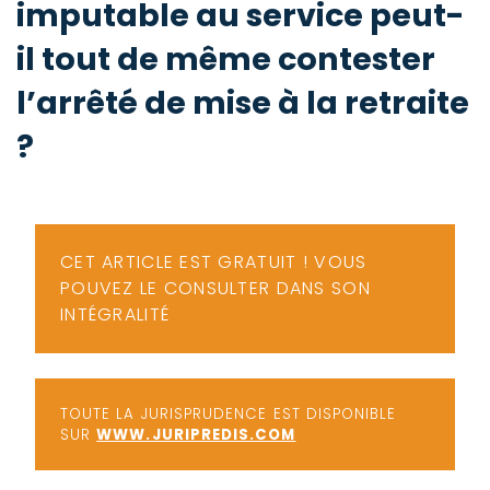
imputable au service peut-
-
a
c
il tout de même contester
2
F
l’arrêté de mise à la retraite
L
u
?
CET ARTICLE EST GRATUIT ! VOUS
POUVEZ LE CONSULTER DANS SON
INTÉGRALITÉ
TOUTE LA JURISPRUDENCE EST DISPONIBLE
SUR
WWW.JURIPREDIS.COM