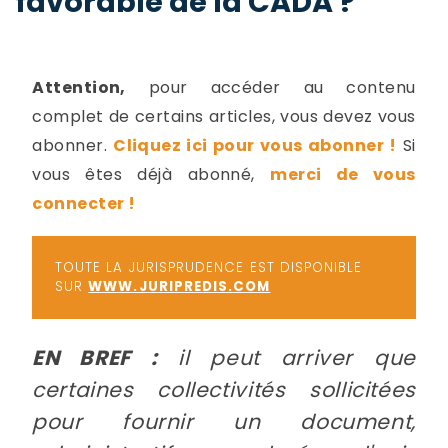
favorable de la CADA ?
-
a
c
2
F
Attention,
pour accéder au contenu
L
complet de certains articles, vous devez vous
u
abonner.
Cliquez ici pour vous abonner !
Si
vous êtes déjà abonné,
merci de vous
connecter !
TOUTE LA JURISPRUDENCE EST DISPONIBLE
SUR
WWW.JURIPREDIS.COM
EN BREF :
il peut arriver que
certaines collectivités sollicitées
pour fournir un document,