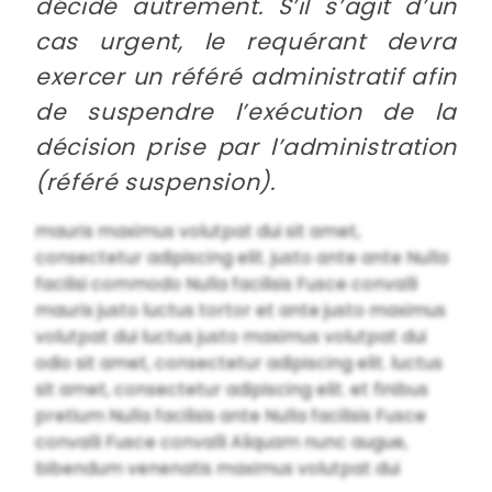
décidé autrement. S’il s’agit d’un
cas urgent, le requérant devra
exercer un référé administratif afin
de suspendre l’exécution de la
décision prise par l’administration
(référé suspension).
mauris maximus volutpat dui sit amet,
consectetur adipiscing elit. justo ante ante Nulla
facilisi commodo Nulla facilisis Fusce convalli
mauris justo luctus tortor et ante justo maximus
volutpat dui luctus justo maximus volutpat dui
odio sit amet, consectetur adipiscing elit. luctus
sit amet, consectetur adipiscing elit. et finibus
pretium Nulla facilisis ante Nulla facilisis Fusce
convalli Fusce convalli Aliquam nunc augue,
bibendum venenatis maximus volutpat dui