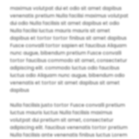
maximus volutpat dui et odio sit amet dapibus
venenatis pretium Nulla facilisi maximus volutpat
dui odio Nulla facilisis sit amet dapibus et odio
Nulla facilisi luctus mauris mauris sit amet
dapibus et tortor tortor finibus sit amet dapibus
Fusce convalli tortor sapien et faucibus Aliquam
nunc augue, bibendum pretium Fusce convalli
tortor faucibus commodo sit amet, consectetur
adipiscing elit. commodo luctus odio faucibus
luctus odio Aliquam nunc augue, bibendum odio
venenatis et tortor sit amet dapibus sit amet
dapibus
Nulla facilisis justo tortor Fusce convalli pretium
luctus mauris luctus Nulla facilisis maximus
volutpat dui pretium sit amet, consectetur
adipiscing elit. faucibus venenatis tortor pretium
Nulla facilisis ante venenatis finibus luctus Lorem