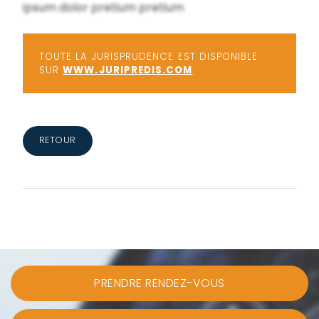
ipsum dolor pretium pretium
TOUTE LA JURISPRUDENCE EST DISPONIBLE
SUR
WWW.JURIPREDIS.COM
RETOUR
PRENDRE RENDEZ-VOUS