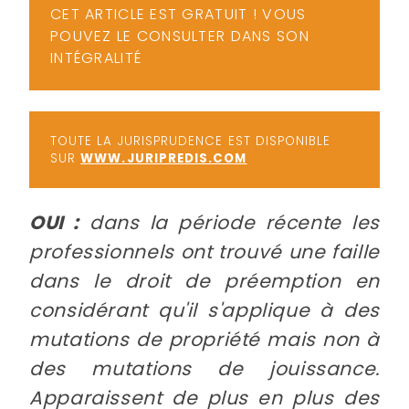
-
CET ARTICLE EST GRATUIT ! VOUS
POUVEZ LE CONSULTER DANS SON
a
c
INTÉGRALITÉ
2
F
L
u
TOUTE LA JURISPRUDENCE EST DISPONIBLE
SUR
WWW.JURIPREDIS.COM
OUI :
dans la période récente les
professionnels ont trouvé une faille
dans le droit de préemption en
considérant qu'il s'applique à des
mutations de propriété mais non à
des mutations de jouissance.
Apparaissent de plus en plus des