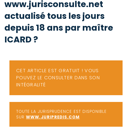
www.jurisconsulte.net
-
a
c
actualisé tous les jours
2
F
depuis 18 ans par maître
L
u
ICARD ?
CET ARTICLE EST GRATUIT ! VOUS
POUVEZ LE CONSULTER DANS SON
INTÉGRALITÉ
TOUTE LA JURISPRUDENCE EST DISPONIBLE
SUR
WWW.JURIPREDIS.COM