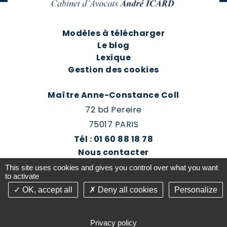
Modèles à télécharger
Le blog
Lexique
Gestion des cookies
Maître Anne-Constance Coll
72 bd Pereire
75017 PARIS
Tél : 01 60 88 18 78
Nous contacter
Prendre rendez-vous
This site uses cookies and gives you control over what you want
Espace client du cabinet
to activate
OK, accept all
Deny all cookies
Personalize
©2016-26 Jurisconsulte - Tous droits réservés -
Conception Absolute Communication & Création
Privacy policy