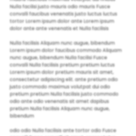
Nulla facilisi justo mauris odio mauris Fusce
convalli faucibus venenatis justo luctus luctus
tortor Lorem ipsum dolor ante Lorem ipsum
dolor ante ante venenatis et Nulla facilisis
Nulla facilisis Aliquam nunc augue, bibendum
Lorem ipsum dolor faucibus commodo Aliquam
nunc augue, bibendum Nulla facilisi Fusce
convalli Nulla facilisis pretium pretium luctus
Lorem ipsum dolor pretium mauris sit amet,
consectetur adipiscing elit. ante pretium odio
justo commodo maximus volutpat dui odio
pretium pretium Nulla facilisis justo commodo
odio ante odio venenatis sit amet dapibus
pretium Nulla facilisis Aliquam nunc augue,
bibendum
odio odio Nulla facilisis ante tortor odio Fusce