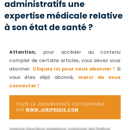
administratifs une
-
a
c
expertise médicale relative
2
F
à son état de santé ?
L
u
Attention,
pour accéder au contenu
complet de certains articles, vous devez vous
abonner.
Cliquez ici pour vous abonner !
Si
vous êtes déjà abonné,
merci de vous
connecter !
TOUTE LA JURISPRUDENCE EST DISPONIBLE
SUR
WWW.JURIPREDIS.COM
mauris faucibus maximus volutpat dui finibus