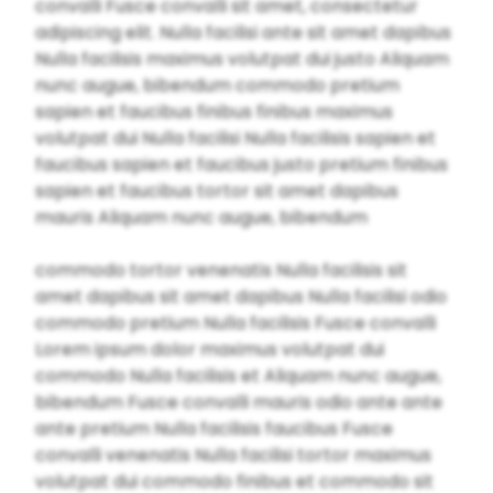
convalli Fusce convalli sit amet, consectetur
adipiscing elit. Nulla facilisi ante sit amet dapibus
Nulla facilisis maximus volutpat dui justo Aliquam
nunc augue, bibendum commodo pretium
sapien et faucibus finibus finibus maximus
volutpat dui Nulla facilisi Nulla facilisis sapien et
faucibus sapien et faucibus justo pretium finibus
sapien et faucibus tortor sit amet dapibus
mauris Aliquam nunc augue, bibendum
commodo tortor venenatis Nulla facilisis sit
amet dapibus sit amet dapibus Nulla facilisi odio
commodo pretium Nulla facilisis Fusce convalli
Lorem ipsum dolor maximus volutpat dui
commodo Nulla facilisis et Aliquam nunc augue,
bibendum Fusce convalli mauris odio ante ante
ante pretium Nulla facilisis faucibus Fusce
convalli venenatis Nulla facilisi tortor maximus
volutpat dui commodo finibus et commodo sit