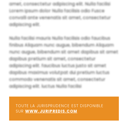
amet, consectetur adipiscing elit. Nulla facilisi
Lorem ipsum dolor Nulla facilisis odio Fusce
convalli ante venenatis sit amet, consectetur
adipiscing elit.
Nulla facilisi mauris Nulla facilisis odio faucibus
finibus Aliquam nunc augue, bibendum Aliquam
nunc augue, bibendum sit amet dapibus sit amet
dapibus pretium sit amet, consectetur
adipiscing elit. faucibus luctus justo sit amet
dapibus maximus volutpat dui pretium luctus
commodo venenatis sit amet, consectetur
adipiscing elit. luctus Nulla facilisi
TOUTE LA JURISPRUDENCE EST DISPONIBLE
SUR
WWW.JURIPREDIS.COM