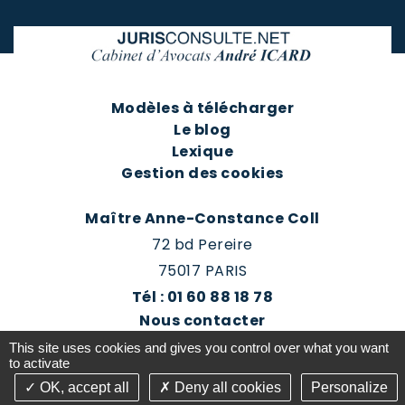
Modèles à télécharger
Le blog
Lexique
Gestion des cookies
Maître Anne-Constance Coll
72 bd Pereire
75017 PARIS
Tél : 01 60 88 18 78
Nous contacter
Prendre rendez-vous
This site uses cookies and gives you control over what you want
Espace client du cabinet
to activate
OK, accept all
Deny all cookies
Personalize