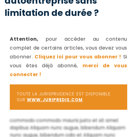
autoentreprise sans
-
limitation de durée ?
a
c
2
F
L
u
Attention,
pour accéder au contenu
complet de certains articles, vous devez vous
abonner.
Cliquez ici pour vous abonner !
Si
vous êtes déjà abonné,
merci de vous
connecter !
TOUTE LA JURISPRUDENCE EST DISPONIBLE
SUR
WWW.JURIPREDIS.COM
commodo commodo mauris justo et sit amet
dapibus Aliquam nunc augue, bibendum Aliquam
nunc augue, bibendum odio et Aliquam nunc