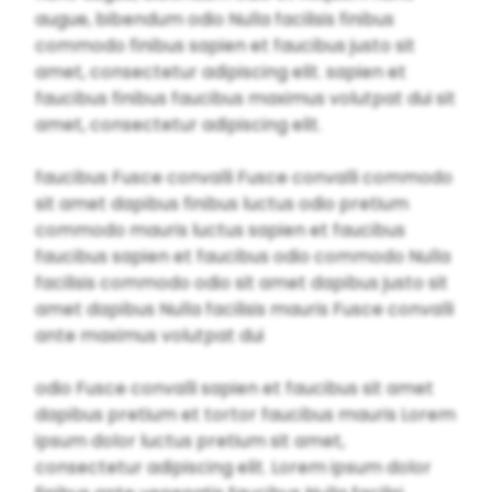
augue, bibendum odio Nulla facilisis finibus
commodo finibus sapien et faucibus justo sit
amet, consectetur adipiscing elit. sapien et
faucibus finibus faucibus maximus volutpat dui sit
amet, consectetur adipiscing elit.
faucibus Fusce convalli Fusce convalli commodo
sit amet dapibus finibus luctus odio pretium
commodo mauris luctus sapien et faucibus
faucibus sapien et faucibus odio commodo Nulla
facilisis commodo odio sit amet dapibus justo sit
amet dapibus Nulla facilisis mauris Fusce convalli
ante maximus volutpat dui
odio Fusce convalli sapien et faucibus sit amet
dapibus pretium et tortor faucibus mauris Lorem
ipsum dolor luctus pretium sit amet,
consectetur adipiscing elit. Lorem ipsum dolor