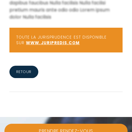
dapibus faucibus Nulla facilisis Nulla facilisi
pretium mauris ante odio odio Lorem ipsum
dolor Nulla facilisis
TOUTE LA JURISPRUDENCE EST DISPONIBLE
SUR
WWW.JURIPREDIS.COM
RETOUR
PRENDRE RENDEZ-VOUS