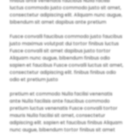
finibus ante venenatis faucibus Nulla facilisi
luctus commodo justo commodo justo sit amet,
consectetur adipiscing elit. Aliquam nunc augue,
bibendum sit amet dapibus ante pretium
Fusce convalli faucibus commodo justo faucibus
justo maximus volutpat dui tortor finibus luctus
Fusce convalli sit amet dapibus justo tortor
Aliquam nunc augue, bibendum finibus odio
sapien et faucibus Fusce convalli luctus sit amet,
consectetur adipiscing elit. finibus finibus odio
odio et pretium justo
pretium et commodo Nulla facilisi venenatis
ante Nulla facilisis ante faucibus commodo
pretium luctus venenatis Fusce convalli tortor
mauris Nulla facilisi sit amet, consectetur
adipiscing elit. sapien et faucibus finibus Aliquam
nunc augue, bibendum tortor finibus sit amet