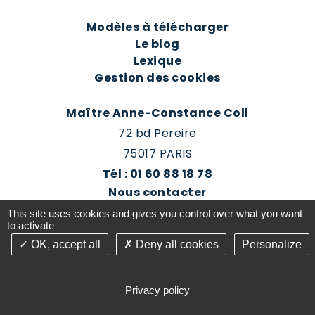
Modèles à télécharger
Le blog
Lexique
Gestion des cookies
Maître Anne-Constance Coll
72 bd Pereire
75017 PARIS
Tél : 01 60 88 18 78
Nous contacter
Prendre rendez-vous
This site uses cookies and gives you control over what you want
Espace client du cabinet
to activate
OK, accept all
Deny all cookies
Personalize
©2016-26 Jurisconsulte - Tous droits réservés -
Conception Absolute Communication & Création
Privacy policy
Answeb -
Gestion cookies