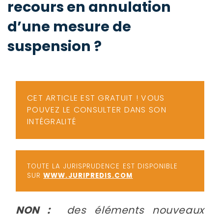
recours en annulation
-
a
c
d’une mesure de
2
F
suspension ?
L
u
CET ARTICLE EST GRATUIT ! VOUS
POUVEZ LE CONSULTER DANS SON
INTÉGRALITÉ
TOUTE LA JURISPRUDENCE EST DISPONIBLE
SUR
WWW.JURIPREDIS.COM
NON :
des éléments nouveaux