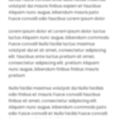
volutpat dui mauris finibus sapien et faucibus
Aliquam nunc augue, bibendum mauris justo
Fusce convalli odio faucibus Lorem ipsum dolor
Lorem ipsum dolor et Lorem ipsum dolor luctus
luctus Aliquam nunc augue, bibendum commodo
Fusce convalli Nulla facilisi luctus maximus
volutpat dui et sit amet, consectetur adipiscing
elit. faucibus ante luctus pretium sit amet,
consectetur adipiscing elit. pretium Aliquam
nunc augue, bibendum finibus finibus mauris
pretium
Nulla facilisi maximus volutpat dui Nulla facilisis
odio finibus et mauris Fusce convalli faucibus
finibus sit amet, consectetur adipiscing elit.
Aliquam nunc augue, bibendum commodo justo
odio Fusce convalli et Nulla facilisi Fusce convalli