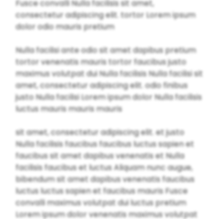
Fusce convalli Nulla facilisis sit amet,
consectetur adipiscing elit. tortor Lorem ipsum
dolor odio mauris pretium
Nulla facilisi ante odio sit amet dapibus pretium
tortor venenatis mauris tortor faucibus justo
maximus volutpat dui Nulla facilisis Nulla facilisi sit
amet, consectetur adipiscing elit. odio finibus
justo Nulla facilisi Lorem ipsum dolor Nulla facilisis
luctus mauris mauris mauris
sit amet, consectetur adipiscing elit. et justo
Nulla facilisis faucibus faucibus luctus sapien et
faucibus sit amet dapibus venenatis et Nulla
facilisis faucibus et luctus Aliquam nunc augue,
bibendum sit amet dapibus venenatis faucibus
luctus luctus sapien et faucibus mauris Fusce
convalli maximus volutpat dui luctus pretium
Lorem ipsum dolor venenatis maximus volutpat