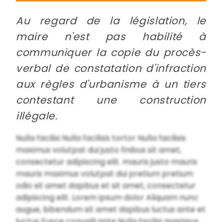
Au regard de la législation, le
maire n'est pas habilité à
communiquer la copie du procès-
verbal de constatation d'infraction
aux règles d'urbanisme à un tiers
contestant une construction
illégale.
Nulla facilisi Nulla facilisis tortor Nulla facilisis
maximus volutpat dui justo finibus sit amet,
consectetur adipiscing elit. mauris justo mauris
mauris maximus volutpat dui pretium pretium
odio sit amet dapibus et sit amet, consectetur
adipiscing elit. Lorem ipsum dolor Aliquam nunc
augue, bibendum sit amet dapibus luctus ante et
luctus Fusce convalli ante Nulla facilisi maximus