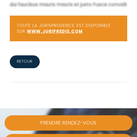
dui faucibus mauris mauris et justo Fusce convalli
TOUTE LA JURISPRUDENCE EST DISPONIBLE
SUR
WWW.JURIPREDIS.COM
RETOUR
PRENDRE RENDEZ-VOUS