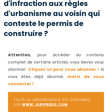
d'infraction aux règles
-
a
c
d'urbanisme au voisin qui
2
F
conteste le permis de
L
u
construire ?
Attention,
pour accéder au contenu
complet de certains articles, vous devez vous
abonner.
Cliquez ici pour vous abonner !
Si
vous êtes déjà abonné,
merci de vous
connecter !
TOUTE LA JURISPRUDENCE EST DISPONIBLE
SUR
WWW.JURIPREDIS.COM