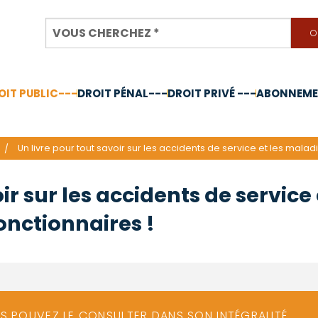
OIT PUBLIC---
DROIT PÉNAL---
DROIT PRIVÉ ---
ABONNEMEN
nnée 2024
Un livre pour tout savoir sur les accidents de service et les mala
ir sur les accidents de service
onctionnaires !
US POUVEZ LE CONSULTER DANS SON INTÉGRALITÉ