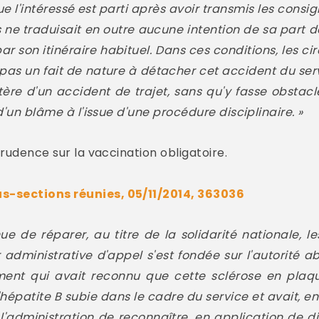
que l'intéressé est parti après avoir transmis les consi
s ne traduisait en outre aucune intention de sa part 
ar son itinéraire habituel. Dans ces conditions, les c
pas un fait de nature à détacher cet accident du serv
tère d'un accident de trajet, sans qu'y fasse obstac
 d'un blâme à l'issue d'une procédure disciplinaire. »
prudence sur la vaccination obligatoire.
s-sections réunies, 05/11/2014, 363036
ue de réparer, au titre de la solidarité nationale, le
 administrative d'appel s'est fondée sur l'autorité 
ment qui avait reconnu que cette sclérose en plaq
l'hépatite B subie dans le cadre du service et avait, 
l'administration de reconnaître, en application de dis