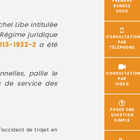
PRENDRE
RENDEZ
VOUS
el Libe intitulée
 Régime juridique
CONSULTATIO
PAR
013-1932-2
a été
TÉLÉPHONE
nelles, pallie le
CONSULTATIO
PAR
 de service des
VIDEO
POSER UNE
QUESTION
SIMPLE
accident de trajet en