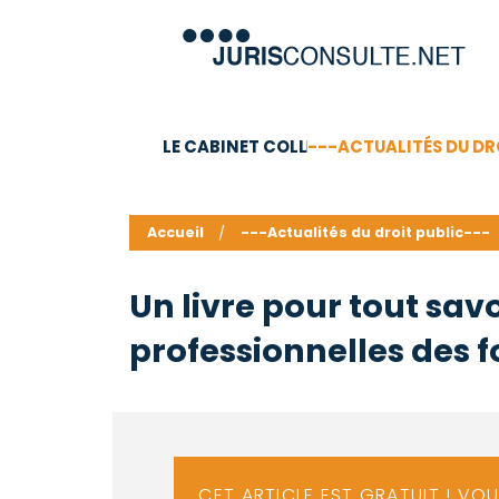
LE CABINET COLL
---ACTUALITÉS DU DR
C.V.
Compétences
Barême des honoraires - a
Accueil
---Actualités du droit public---
Un livre pour tout savo
professionnelles des f
CET ARTICLE EST GRATUIT ! VO