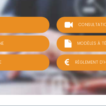
CONSULTATI
NE
MODÈLES À T
E
RÈGLEMENT D'