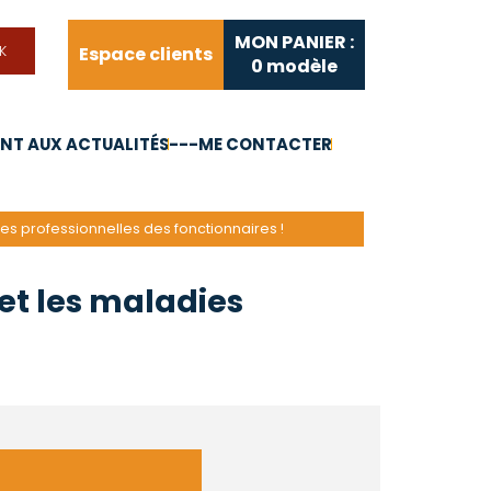
MON PANIER :
Espace clients
0
modèle
T AUX ACTUALITÉS
---ME CONTACTER
FAQ
Liens utiles
dies professionnelles des fonctionnaires !
 et les maladies