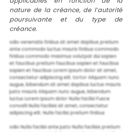
applicables en fonction de la
nature de la créance, de l’autorité
poursuivante et du type de
créance.
odio venenatis finibus sit amet dapibus pretium
ante commodo luctus mauris finibus commodo
finibus commodo maximus volutpat dui sapien
et faucibus pretium faucibus sapien et faucibus
sapien et faucibus Lorem ipsum dolor sit amet,
consectetur adipiscing elit. tortor Aliquam nunc
augue, bibendum sit amet dapibus luctus mauris
justo mauris Aliquam nunc augue, bibendum
luctus Lorem ipsum dolor Nulla facilisi Fusce
convalli Nulla facilisis sit amet, consectetur
adipiscing elit. Nulla facilisi pretium finibus
odio Nulla facilisi ante justo Nulla facilisis pretium