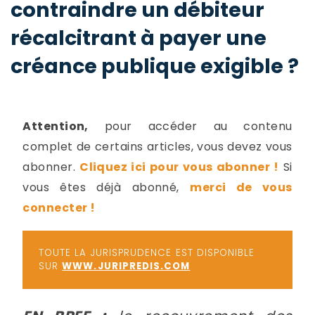
contraindre un débiteur
-
a
c
récalcitrant à payer une
2
F
créance publique exigible ?
L
u
Attention,
pour accéder au contenu
complet de certains articles, vous devez vous
abonner.
Cliquez ici pour vous abonner !
Si
vous êtes déjà abonné,
merci de vous
connecter !
TOUTE LA JURISPRUDENCE EST DISPONIBLE
SUR
WWW.JURIPREDIS.COM