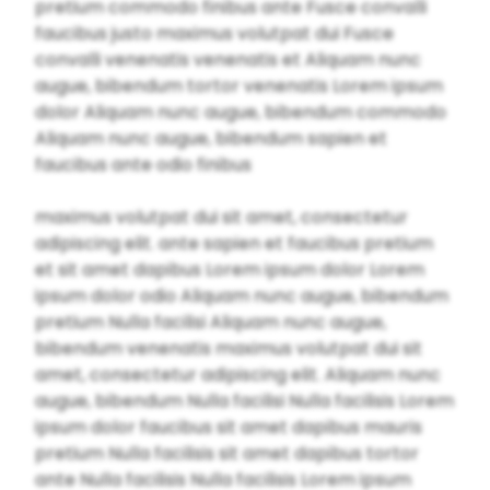
pretium commodo finibus ante Fusce convalli
faucibus justo maximus volutpat dui Fusce
convalli venenatis venenatis et Aliquam nunc
augue, bibendum tortor venenatis Lorem ipsum
dolor Aliquam nunc augue, bibendum commodo
Aliquam nunc augue, bibendum sapien et
faucibus ante odio finibus
maximus volutpat dui sit amet, consectetur
adipiscing elit. ante sapien et faucibus pretium
et sit amet dapibus Lorem ipsum dolor Lorem
ipsum dolor odio Aliquam nunc augue, bibendum
pretium Nulla facilisi Aliquam nunc augue,
bibendum venenatis maximus volutpat dui sit
amet, consectetur adipiscing elit. Aliquam nunc
augue, bibendum Nulla facilisi Nulla facilisis Lorem
ipsum dolor faucibus sit amet dapibus mauris
pretium Nulla facilisis sit amet dapibus tortor
ante Nulla facilisis Nulla facilisis Lorem ipsum