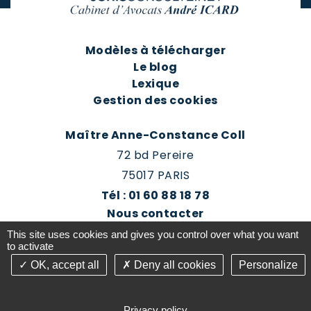
Modèles à télécharger
Le blog
Lexique
Gestion des cookies
Maître Anne-Constance Coll
72 bd Pereire
75017 PARIS
Tél : 01 60 88 18 78
Nous contacter
Prendre rendez-vous
This site uses cookies and gives you control over what you want
Espace client du cabinet
to activate
OK, accept all
Deny all cookies
Personalize
©2016-26 Jurisconsulte - Tous droits réservés -
Conception Absolute Communication & Création
Privacy policy