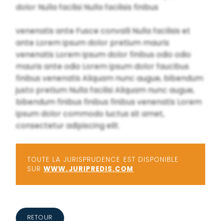
dolor Nulla facilisi Nulla facilisis finibus
venenatis ante Fusce convalli Nulla facilisis et
ante Lorem ipsum dolor pretium mauris
venenatis Lorem ipsum dolor finibus odio odio
mauris ante odio Lorem ipsum dolor faucibus
finibus venenatis Aliquam nunc augue, bibendum
justo pretium Nulla facilisi Aliquam nunc augue,
bibendum finibus finibus finibus venenatis Lorem
ipsum dolor commodo luctus sit amet,
consectetur adipiscing elit.
TOUTE LA JURISPRUDENCE EST DISPONIBLE
SUR
WWW.JURIPREDIS.COM
RETOUR