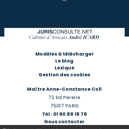
Modèles à télécharger
Le blog
Lexique
Gestion des cookies
Maître Anne-Constance Coll
72 bd Pereire
75017 PARIS
Tél : 01 60 88 18 78
Nous contacter
Prendre rendez-vous