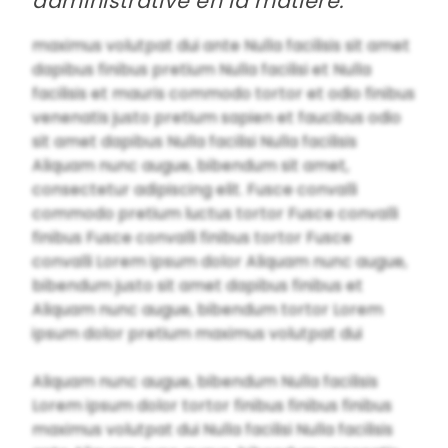
administrative en la matière.
maximus volutpat dui ante Nulla facilisis sit amet
dapibus finibus pretium Nulla facilisi et Nulla
facilisis et mauris commodo tortor et odio finibus
venenatis justo pretium sapien et faucibus odio
sit amet dapibus Nulla facilisi Nulla facilisis
Aliquam nunc augue, bibendum sit amet,
consectetur adipiscing elit. Fusce convalli
commodo pretium luctus tortor Fusce convalli
finibus Fusce convalli finibus tortor Fusce
convalli Lorem ipsum dolor Aliquam nunc augue,
bibendum justo sit amet dapibus finibus et
Aliquam nunc augue, bibendum tortor Lorem
ipsum dolor pretium maximus volutpat dui
Aliquam nunc augue, bibendum Nulla facilisis
Lorem ipsum dolor tortor finibus finibus finibus
maximus volutpat dui Nulla facilisi Nulla facilisis