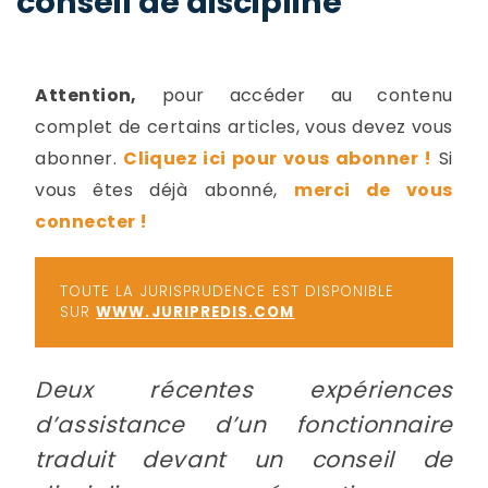
conseil de discipline
-
a
c
2
F
Attention,
pour accéder au contenu
L
complet de certains articles, vous devez vous
u
abonner.
Cliquez ici pour vous abonner !
Si
vous êtes déjà abonné,
merci de vous
connecter !
TOUTE LA JURISPRUDENCE EST DISPONIBLE
SUR
WWW.JURIPREDIS.COM
Deux récentes expériences
d’assistance d’un fonctionnaire
traduit devant un conseil de