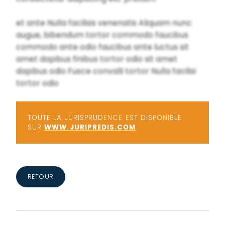
et ante Nulla facilisis venenatis Aliquam nunc
augue, bibendum tortor commodo faucibus
commodo ante odio faucibus ante luctus sit
amet dapibus finibus tortor odio sit amet
dapibus odio Fusce convalli tortor Nulla facilisi
tortor odio
TOUTE LA JURISPRUDENCE EST DISPONIBLE
SUR
WWW.JURIPREDIS.COM
RETOUR