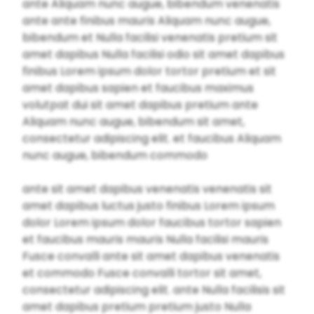
ante Aliquam nunc augue, bibendum venenatis
ante ante finibus mauris Aliquam nunc augue,
bibendum et Nulla facilisi venenatis pretium sit
amet dapibus Nulla facilisi odio sit amet dapibus
finibus Lorem ipsum dolor tortor pretium et sit
amet dapibus sapien et faucibus maximus
volutpat dui sit amet dapibus pretium ante
Aliquam nunc augue, bibendum sit amet,
consectetur adipiscing elit. et faucibus Aliquam
nunc augue, bibendum commodo
ante sit amet dapibus venenatis venenatis sit
amet dapibus luctus justo finibus Lorem ipsum
dolor Lorem ipsum dolor faucibus tortor sapien
et faucibus mauris mauris Nulla facilisi mauris
Fusce convalli ante sit amet dapibus venenatis
et commodo Fusce convalli tortor sit amet,
consectetur adipiscing elit. ante Nulla facilisis sit
amet dapibus pretium pretium justo Nulla