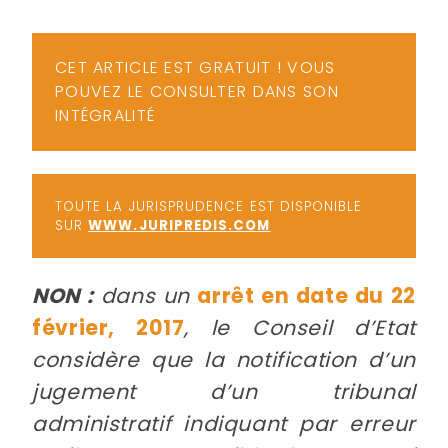
-
a
c
CET ARTICLE EST GRATUIT ! VOUS
2
F
POUVEZ LE CONSULTER DANS SON
L
INTÉGRALITÉ
u
TOUTE LA JURISPRUDENCE EST DISPONIBLE
SUR
WWW.JURIPREDIS.COM
NON :
dans un
arrêt en date du 22
février, 2017
, le Conseil d’Etat
considère que la notification d’un
jugement d’un tribunal
administratif indiquant par erreur