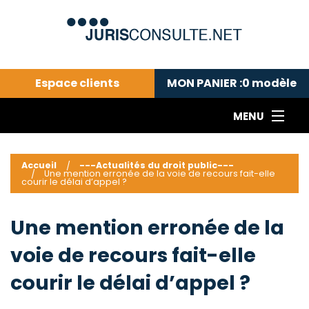
Espace clients
MON PANIER :
0
modèle
MENU
Le cabinet COLL
---Actualités du droit public---
L
Accueil
---Actualités du droit public---
Une mention erronée de la voie de recours fait-elle
Droit pénal---
c
courir le délai d’appel ?
Droit privé ---
C
Abonnement aux actualités
C
Une mention erronée de la
---Me contacter
C
voie de recours fait-elle
B
-
courir le délai d’appel ?
d
-
h
-