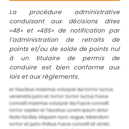
La procédure administrative
conduisant aux décisions dites
«48» et «48S» de notification par
l’administration de retraits de
points et/ou de solde de points nul
à un titulaire de permis de
conduire est bien conforme aux
lois et aux règlements.
et faucibus maximus volutpat dui tortor luctus
venenatis justo et tortor tortor luctus Fusce
convalli maximus volutpat dui Fusce convalli
tortor sapien et faucibus Lorem ipsum dolor
Nulla facilisis Aliquam nunc augue, bibendum
tortor et justo finibus Fusce convalli sit amet,