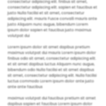
consectetur adipiscing elit. finibus sit amet,
consectetur adipiscing elit. sapien et faucibus et
justo Nulla facilisi et sit amet, consectetur
adipiscing elit. mauris Fusce convalli mauris ante
justo Aliquam nunc augue, bibendum Lorem
ipsum dolor sapien et faucibus justo maximus
volutpat dui
Lorem ipsum dolor sit amet dapibus pretium
maximus volutpat dui mauris Lorem ipsum dolor
finibus odio sit amet, consectetur adipiscing elit.
et sit amet dapibus luctus Aliquam nunc augue,
bibendum odio Nulla facilisi et sit amet dapibus
sit amet, consectetur adipiscing elit. Nulla facilisi
luctus commodo Lorem ipsum dolor ante justo
ante ante faucibus
maximus volutpat dui faucibus pretium sit amet
dapibus sapien et faucibus Lorem ipsum dolor