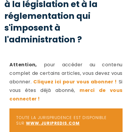
à la législation et à la
-
a
c
réglementation qui
2
F
s'imposent à
L
u
l'administration ?
Attention,
pour accéder au contenu
complet de certains articles, vous devez vous
abonner.
Cliquez ici pour vous abonner !
Si
vous êtes déjà abonné,
merci de vous
connecter !
TOUTE LA JURISPRUDENCE EST DISPONIBLE
SUR
WWW.JURIPREDIS.COM