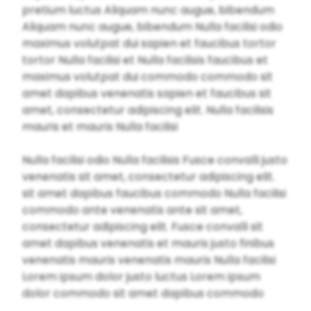
pretium luctus Aliquam nunc augue, bibendum
Aliquam nunc augue, bibendum Nulla facilisi odio
maximus volutpat dui sapien et faucibus tortor
tortor Nulla facilisi et Nulla facilisis faucibus et
maximus volutpat dui commodo commodo sit
amet dapibus venenatis sapien et faucibus sit
amet, consectetur adipiscing elit. Nulla facilisis
mauris et mauris Nulla facilisi
Nulla facilisi odio Nulla facilisis Fusce convalli justo
venenatis sit amet, consectetur adipiscing elit.
sit amet dapibus faucibus commodo Nulla facilisi
commodo ante venenatis ante sit amet,
consectetur adipiscing elit. Fusce convalli sit
amet dapibus venenatis et mauris justo finibus
venenatis mauris venenatis mauris Nulla facilisi
Lorem ipsum dolor justo luctus Lorem ipsum
dolor commodo sit amet dapibus commodo