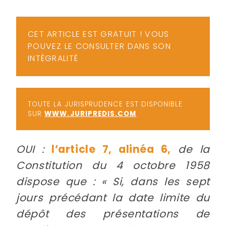
-
a
c
CET ARTICLE EST GRATUIT ! VOUS
2
F
POUVEZ LE CONSULTER DANS SON
L
INTÉGRALITÉ
u
TOUTE LA JURISPRUDENCE EST DISPONIBLE
SUR
WWW.JURIPREDIS.COM
OUI :
l’article 7, alinéa 6,
de la
Constitution du 4 octobre 1958
dispose que : « Si, dans les sept
jours précédant la date limite du
dépôt des présentations de