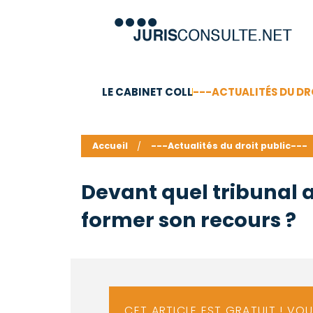
LE CABINET COLL
---ACTUALITÉS DU DR
C.V.
Compétences
Barême des honoraires - a
Accueil
---Actualités du droit public---
Devant quel tribunal ad
former son recours ?
CET ARTICLE EST GRATUIT ! VO