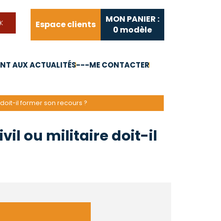
MON PANIER :
Espace clients
0
modèle
T AUX ACTUALITÉS
---ME CONTACTER
FAQ
Liens utiles
 doit-il former son recours ?
il ou militaire doit-il