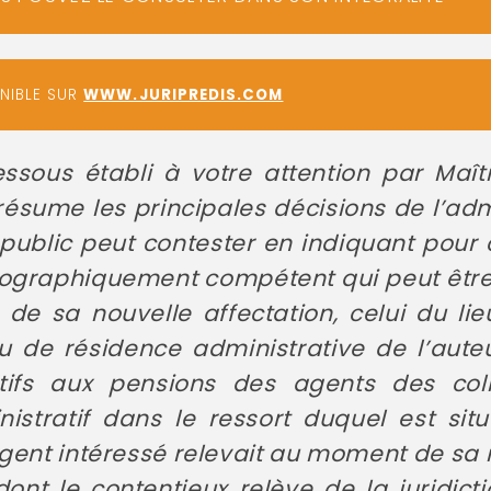
ONIBLE SUR
WWW.JURIPREDIS.COM
ssous établi à votre attention par Maît
ésume les principales décisions de l’adm
 public peut contester en indiquant pour
géographiquement compétent qui peut être 
eu de sa nouvelle affectation, celui du li
eu de résidence administrative de l’aute
atifs aux pensions des agents des colle
nistratif dans le ressort duquel est sit
gent intéressé relevait au moment de sa mi
ont le contentieux relève de la juridict