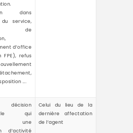
tion.
tion dans
t du service,
sion de
on,
ent d’office
n FPE), refus
uvellement
tachement,
sposition ….
décision
Celui du lieu de la
duelle qui
dernière affectation
aîne une
de l’agent
n d’activité