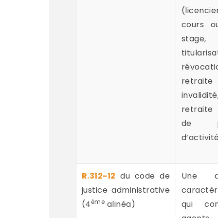
(licen
cours o
stage,
titularisa
révocati
retra
invalidi
retraite
de pro
d’activit
R.312-12
du code de
Une d
justice administrative
caractè
ème
(4
alinéa)
qui co