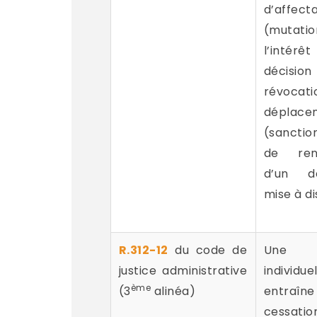
d’affecta
(muta
l’intérê
déci
révocati
déplacem
(sanctio
de reno
d’un dé
mise à di
R.312-12
du code de
Une 
justice administrative
indivi
ème
(3
alinéa)
entr
cessatio