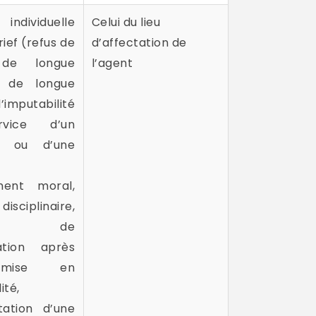
 individuelle
Celui du lieu
rief (refus de
d’affectation de
de longue
l’agent
, de longue
’imputabilité
vice d’un
t ou d’une
ment moral,
disciplinaire,
us de
ration après
mise en
ité,
ation d’une