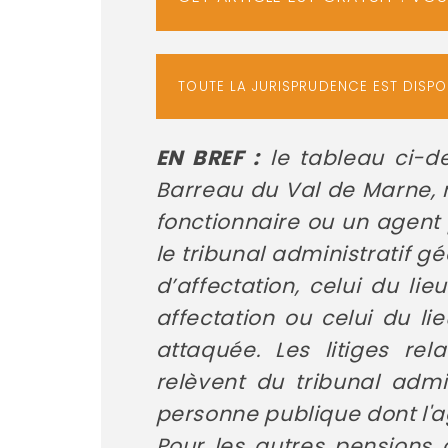
TOUTE LA JURISPRUDENCE EST DISP
EN BREF :
le tableau ci-de
Barreau du Val de Marne, r
fonctionnaire ou un agent
le tribunal administratif 
d’affectation, celui du li
affectation ou celui du li
attaquée.
Les litiges rel
relèvent du tribunal admi
personne publique dont l'a
Pour les autres pensions d