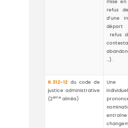
mise en d
refus d
d’une i
départ 
refus d
contest
abandon
…).
R.312-12
du code de
Une 
justice administrative
indivi
ème
(2
alinéa)
pron
nominat
entr
change