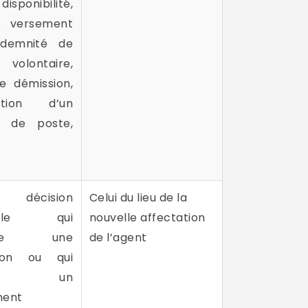
isponibilité,
e versement
ndemnité de
volontaire,
e démission,
ation d’un
 de poste,
décision
Celui du lieu de la
duelle qui
nouvelle affectation
once une
de l’agent
ion ou qui
aîne un
ment