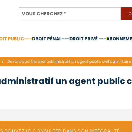
OIT PUBLIC---
DROIT PÉNAL---
DROIT PRIVÉ ---
ABONNEMEN
nnée 2024
Devant quel tribunal administratif un agent public civil ou militaire
ministratif un agent public civ
US POUVEZ LE CONSULTER DANS SON INTÉGRALITÉ