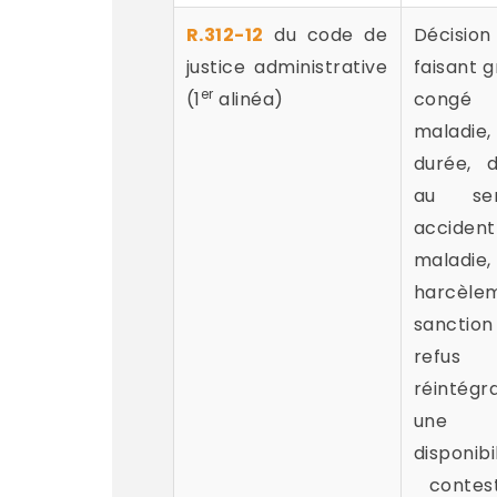
R.312-12
du code de
Décision
justice administrative
faisant g
er
(1
alinéa)
congé 
maladie
durée, d
au ser
acciden
maladie,
harcèle
sanction 
ref
réintég
une 
disponibil
contest