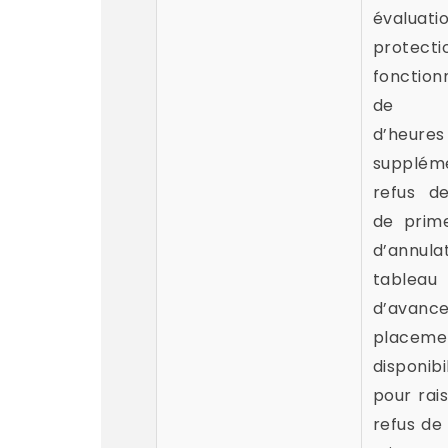
évaluati
protecti
fonction
de p
d’heures
suppléme
refus d
de prim
d’annu
tableau
d’avanc
plac
disponibi
pour rai
refus d