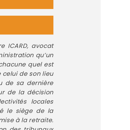
re ICARD, avocat
inistration qu’un
 chacune quel est
celui de son lieu
eu de sa dernière
ur de la décision
ctivités locales
ué le siège de la
se à la retraite.
ion des tribunaux