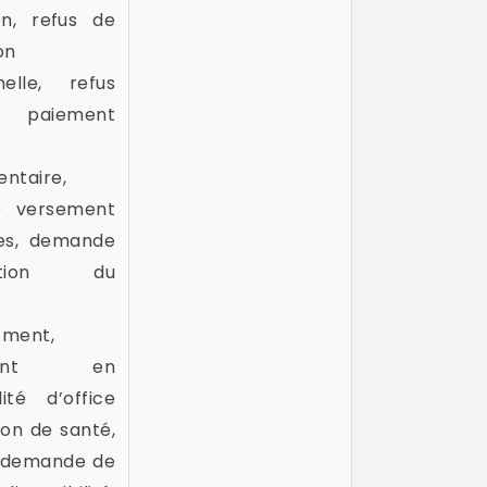
on, refus de
on
nelle, refus
aiement
ntaire,
e versement
es, demande
lation du
ement,
ement en
lité d’office
son de santé,
e demande de