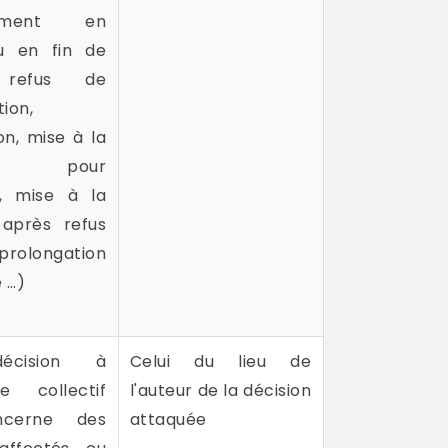
ciement en
u en fin de
 refus de
tion,
on, mise à la
ite pour
té, mise à la
 après refus
longation
é …)
écision à
Celui du lieu de
re collectif
l'auteur de la décision
ncerne des
attaquée