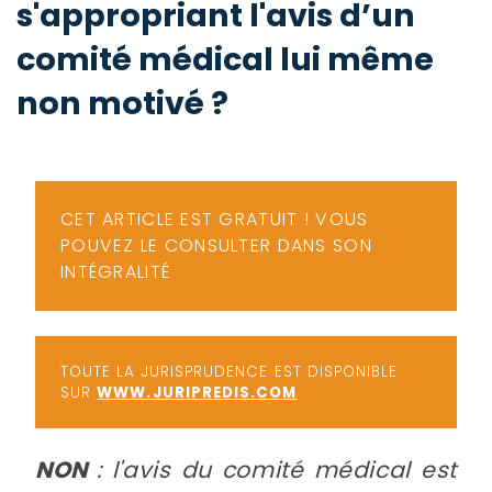
s'appropriant l'avis d’un
-
a
c
comité médical lui même
2
F
non motivé ?
L
u
CET ARTICLE EST GRATUIT ! VOUS
POUVEZ LE CONSULTER DANS SON
INTÉGRALITÉ
TOUTE LA JURISPRUDENCE EST DISPONIBLE
SUR
WWW.JURIPREDIS.COM
NON
: l'avis du comité médical est