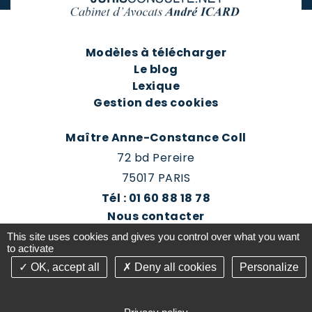
Modèles à télécharger
Le blog
Lexique
Gestion des cookies
Maître Anne-Constance Coll
72 bd Pereire
75017 PARIS
Tél : 01 60 88 18 78
Nous contacter
Prendre rendez-vous
This site uses cookies and gives you control over what you want
Espace client du cabinet
to activate
OK, accept all
Deny all cookies
Personalize
©2016-26 Jurisconsulte - Tous droits réservés -
Conception Absolute Communication & Création