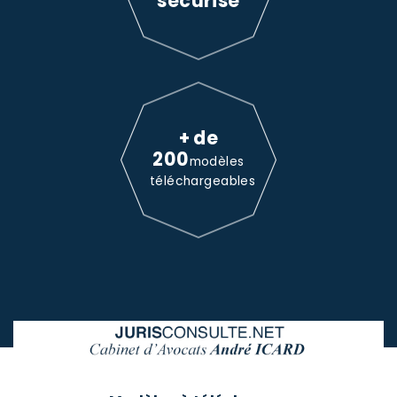
sécurisé
+ de
200
modèles
téléchargeables