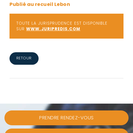
Publié au recueil Lebon
TOUTE LA JURISPRUDENCE EST DISPONIBLE
SUR
WWW.JURIPREDIS.COM
RETOUR
PRENDRE RENDEZ-VOUS