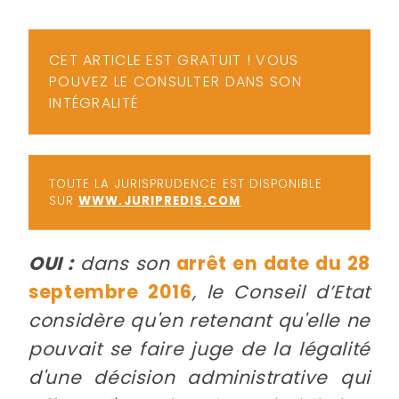
-
a
c
CET ARTICLE EST GRATUIT ! VOUS
2
F
POUVEZ LE CONSULTER DANS SON
L
INTÉGRALITÉ
u
TOUTE LA JURISPRUDENCE EST DISPONIBLE
SUR
WWW.JURIPREDIS.COM
OUI :
dans son
arrêt en date du 28
septembre 2016
, le Conseil d’Etat
considère qu'en retenant qu'elle ne
pouvait se faire juge de la légalité
d'une décision administrative qui