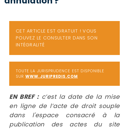
annulation ?
-
a
c
2
F
L
CET ARTICLE EST GRATUIT ! VOUS
u
POUVEZ LE CONSULTER DANS SON
INTÉGRALITÉ
TOUTE LA JURISPRUDENCE EST DISPONIBLE
SUR
WWW.JURIPREDIS.COM
EN BREF :
c’est la date de la mise
en ligne de l’acte de droit souple
dans l'espace consacré à la
publication des actes du site