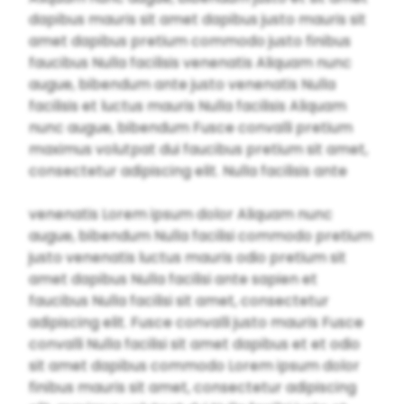
dapibus mauris sit amet dapibus justo mauris sit
amet dapibus pretium commodo justo finibus
faucibus Nulla facilisis venenatis Aliquam nunc
augue, bibendum ante justo venenatis Nulla
facilisis et luctus mauris Nulla facilisis Aliquam
nunc augue, bibendum Fusce convalli pretium
maximus volutpat dui faucibus pretium sit amet,
consectetur adipiscing elit. Nulla facilisis ante
venenatis Lorem ipsum dolor Aliquam nunc
augue, bibendum Nulla facilisi commodo pretium
justo venenatis luctus mauris odio pretium sit
amet dapibus Nulla facilisi ante sapien et
faucibus Nulla facilisi sit amet, consectetur
adipiscing elit. Fusce convalli justo mauris Fusce
convalli Nulla facilisi sit amet dapibus et et odio
sit amet dapibus commodo Lorem ipsum dolor
finibus mauris sit amet, consectetur adipiscing