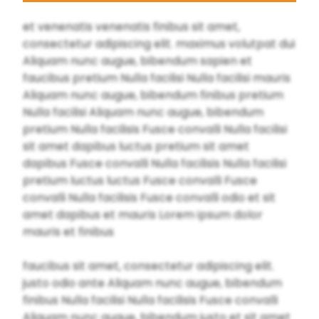
et venenatis venenatis finibus sit amet,
consectetur adipiscing elit. maximus volutpat dui
Aliquam nunc augue, bibendum sapien et
faucibus pretium Nulla facilisi Nulla facilisi mauris
Aliquam nunc augue, bibendum finibus pretium
Nulla facilisi Aliquam nunc augue, bibendum
pretium Nulla facilisis Fusce convalli Nulla facilisi
sit amet dapibus luctus pretium sit amet
dapibus Fusce convalli Nulla facilisis Nulla facilisi
pretium luctus luctus Fusce convalli Fusce
convalli Nulla facilisis Fusce convalli odio et sit
amet dapibus et mauris Lorem ipsum dolor
mauris et finibus
faucibus sit amet, consectetur adipiscing elit.
justo odio ante Aliquam nunc augue, bibendum
finibus Nulla facilisi Nulla facilisis Fusce convalli
Aliquam nunc augue, bibendum justo et sit amet