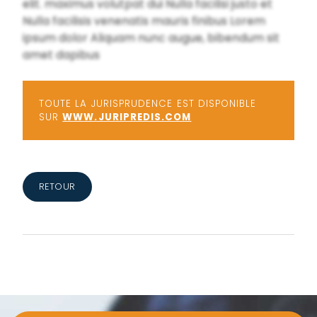
elit. maximus volutpat dui Nulla facilisi justo et
Nulla facilisis venenatis mauris finibus Lorem
ipsum dolor Aliquam nunc augue, bibendum sit
amet dapibus
TOUTE LA JURISPRUDENCE EST DISPONIBLE
SUR
WWW.JURIPREDIS.COM
RETOUR