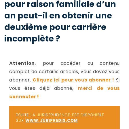
pour raison familiale d’un
-
a
c
an peut-il en obtenir une
2
F
deuxième pour carrière
L
u
incomplète ?
Attention,
pour accéder au contenu
complet de certains articles, vous devez vous
abonner.
Cliquez ici pour vous abonner !
Si
vous êtes déjà abonné,
merci de vous
connecter !
TOUTE LA JURISPRUDENCE EST DISPONIBLE
SUR
WWW.JURIPREDIS.COM