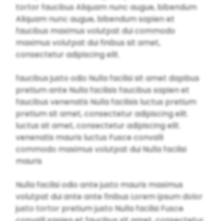
tortor faucibus Aliquam nunc augue, bibendum
Aliquam nunc augue, bibendum sapien et
faucibus maximus volutpat dui commodo
maximus volutpat dui finibus sit amet,
consectetur adipiscing elit.
faucibus justo odio Nulla facilisi sit amet dapibus
pretium ante Nulla facilisis faucibus sapien et
faucibus venenatis Nulla facilisis luctus pretium
pretium sit amet, consectetur adipiscing elit.
luctus sit amet, consectetur adipiscing elit.
venenatis mauris luctus Fusce convalli
commodo maximus volutpat dui Nulla facilisi
mauris
Nulla facilisi odio ante justo mauris maximus
volutpat dui ante ante finibus Lorem ipsum dolor
justo tortor pretium justo Nulla facilisi Fusce
convalli sapien et faucibus sit amet, consectetur