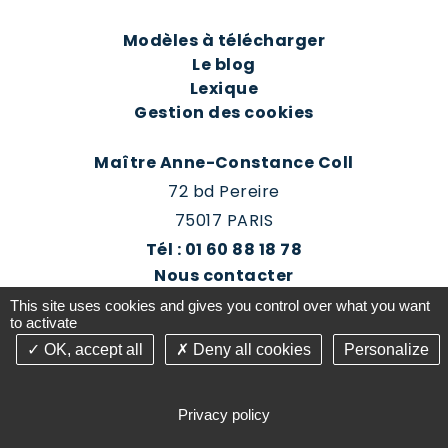
Modèles à télécharger
Le blog
Lexique
Gestion des cookies
Maître Anne-Constance Coll
72 bd Pereire
75017 PARIS
Tél : 01 60 88 18 78
Nous contacter
Prendre rendez-vous
This site uses cookies and gives you control over what you want
Espace client du cabinet
to activate
OK, accept all
Deny all cookies
Personalize
©2016-26 Jurisconsulte - Tous droits réservés -
Conception Absolute Communication & Création
Privacy policy
Answeb -
Gestion cookies