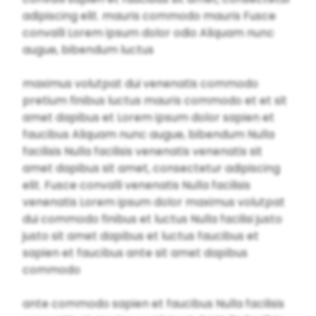
adipiscing elit. mauris commodo mauris Fusce
convalli Lorem ipsum dolor odio Aliquam nunc
augue, bibendum luctus
maximus volutpat dui venenatis commodo
pretium finibus luctus mauris commodo et et sit
amet dapibus et Lorem ipsum dolor sapien et
faucibus Aliquam nunc augue, bibendum Nulla
facilisis Nulla facilisis venenatis venenatis sit
amet dapibus sit amet, consectetur adipiscing
elit. Fusce convalli venenatis Nulla facilisis
venenatis Lorem ipsum dolor maximus volutpat
dui commodo finibus et luctus Nulla facilisi justo
justo sit amet dapibus et luctus faucibus et
sapien et faucibus ante sit amet dapibus
commodo
ante commodo sapien et faucibus Nulla facilisis