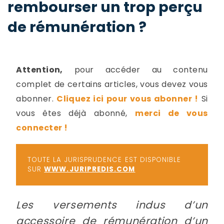
rembourser un trop perçu
-
a
c
de rémunération ?
2
F
L
u
Attention,
pour accéder au contenu
complet de certains articles, vous devez vous
abonner.
Cliquez ici pour vous abonner !
Si
vous êtes déjà abonné,
merci de vous
connecter !
TOUTE LA JURISPRUDENCE EST DISPONIBLE
SUR
WWW.JURIPREDIS.COM
Les versements indus d’un
accessoire de rémunération d’un