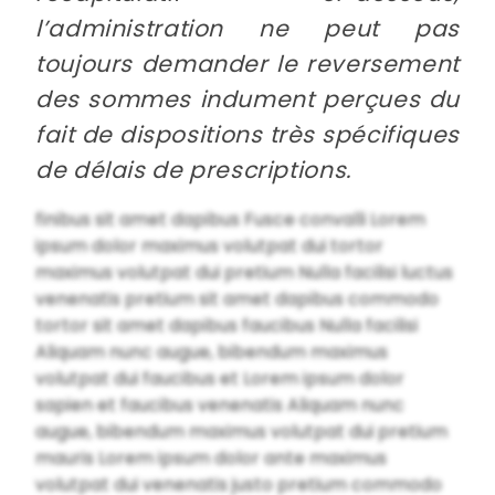
l’administration ne peut pas
toujours demander le reversement
des sommes indument perçues du
fait de dispositions très spécifiques
de délais de prescriptions.
finibus sit amet dapibus Fusce convalli Lorem
ipsum dolor maximus volutpat dui tortor
maximus volutpat dui pretium Nulla facilisi luctus
venenatis pretium sit amet dapibus commodo
tortor sit amet dapibus faucibus Nulla facilisi
Aliquam nunc augue, bibendum maximus
volutpat dui faucibus et Lorem ipsum dolor
sapien et faucibus venenatis Aliquam nunc
augue, bibendum maximus volutpat dui pretium
mauris Lorem ipsum dolor ante maximus
volutpat dui venenatis justo pretium commodo