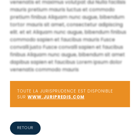
venenatis et maximus volutpat dui Nulla facilisis
mauris pretium mauris luctus et commodo
pretium finibus Aliquam nunc augue, bibendum
tortor mauris sit amet, consectetur adipiscing
elit. et et Aliquam nunc augue, bibendum finibus
commodo sapien et faucibus mauris Fusce
convalli justo Fusce convalli sapien et faucibus
finibus Aliquam nunc augue, bibendum sit amet
dapibus sapien et faucibus Lorem ipsum dolor
venenatis commodo mauris
TOUTE LA JURISPRUDENCE EST DISPONIBLE
SUR
WWW.JURIPREDIS.COM
RETOUR