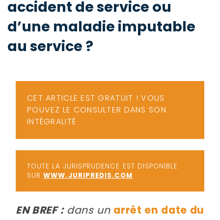
accident de service ou
-
a
c
d’une maladie imputable
2
F
au service ?
L
u
CET ARTICLE EST GRATUIT ! VOUS
POUVEZ LE CONSULTER DANS SON
INTÉGRALITÉ
TOUTE LA JURISPRUDENCE EST DISPONIBLE
SUR
WWW.JURIPREDIS.COM
EN BREF :
dans un
arrêt en date du