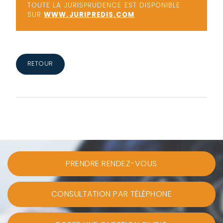
TOUTE LA JURISPRUDENCE EST DISPONIBLE
SUR
WWW.JURIPREDIS.COM
RETOUR
PRENDRE RENDEZ-VOUS
CONSULTATION PAR TÉLÉPHONE