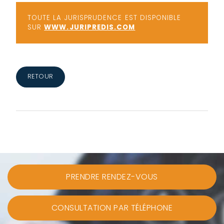
TOUTE LA JURISPRUDENCE EST DISPONIBLE
SUR
WWW.JURIPREDIS.COM
RETOUR
PRENDRE RENDEZ-VOUS
CONSULTATION PAR TÉLÉPHONE