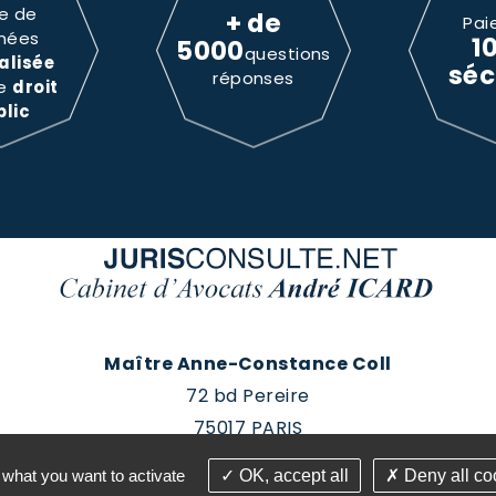
e de
+ de
Pai
nées
1
5000
questions
alisée
séc
réponses
le
droit
blic
Maître Anne-Constance Coll
72 bd Pereire
75017 PARIS
Tél : 01 60 88 18 78
 what you want to activate
OK, accept all
Deny all co
roits réservés - Conception Absolute Communication & 