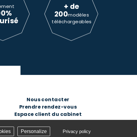
+ de
ement
00%
200
modèles
urisé
téléchargeables
Nous contacter
Prendre rendez-vous
Espace client du cabinet
okies
Personalize
Privacy policy
Création Answeb -
Gestion cookies