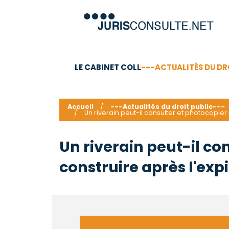
LE CABINET COLL
---ACTUALITÉS DU DR
C.V.
Compétences
Barême des honoraires - a
Accueil
---Actualités du droit public---
Un riverain peut-il consulter et photocopier
Un riverain peut-il co
construire après l'expi