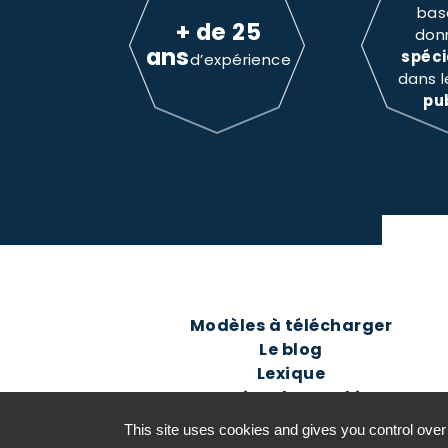
bas
+ de 25
don
ans
spéci
d’expérience
dans 
pu
Modèles à télécharger
Le blog
Lexique
Gestion des cookies
This site uses cookies and gives you control over
©2016-26 Jurisconsulte - Tous d