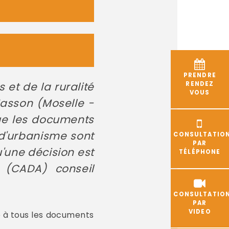
PRENDRE
 et de la ruralité
RENDEZ
VOUS
Masson (Moselle -
que les documents
s d'urbanisme sont
CONSULTATIO
PAR
'une décision est
TÉLÉPHONE
 (CADA) conseil
CONSULTATIO
PAR
VIDEO
e à tous les documents