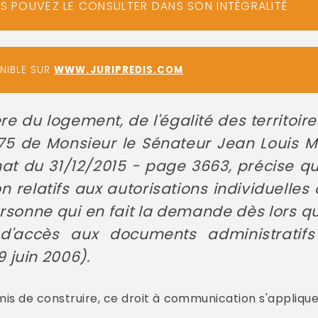
US POUVEZ LE CONSULTER DANS SON INTÉGRALITÉ
ONIBLE SUR
WWW.JURIPREDIS.COM
e du logement, de l'égalité des territoires
8075 de Monsieur le Sénateur Jean Louis 
énat du 31/12/2015 - page 3663, précise 
n relatifs aux autorisations individuelle
sonne qui en fait la demande dès lors qu
d'accès aux documents administratifs
 juin 2006).
rmis de construire, ce droit à communication s'appliqu