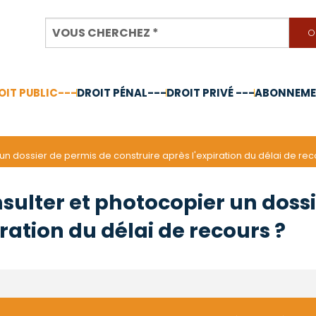
OIT PUBLIC---
DROIT PÉNAL---
DROIT PRIVÉ ---
ABONNEMEN
nnée 2024
 un dossier de permis de construire après l'expiration du délai de rec
nsulter et photocopier un doss
ration du délai de recours ?