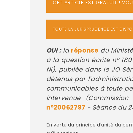
CET ARTICLE EST GRATUIT ! VO
TOUTE LA JURISPRUDENCE EST DISP
OUI :
la
réponse
du Ministèr
à la question écrite n° 1
NI), publiée dans le JO S
détenus par l'administratio
communicables à toute per
intervenue (Commission 
n°20062797
- Séance du 29
En vertu du principe d'unité du pe