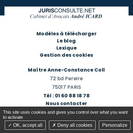
Modèles à télécharger
Le blog
Lexique
Gestion des cookies
Maître Anne-Constance Coll
72 bd Pereire
75017 PARIS
Tél : 01 60 88 18 78
Nous contacter
Prendre rendez-vous
This site uses cookies and gives you control over what you want
Espace client du cabinet
to activate
OK, accept all
Deny all cookies
Personalize
©2016-26 Jurisconsulte - Tous droits réservés -