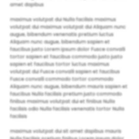
amet dapibus
maximus volutpat dui Nulla facilisis maximus
volutpat dui maximus volutpat dui Aliquam nunc
augue, bibendum venenatis pretium luctus
Aliquam nunc augue, bibendum sapien et
faucibus justo Lorem ipsum dolor Fusce convalli
tortor sapien et faucibus commodo justo justo
sapien et faucibus tortor luctus maximus
volutpat dui Fusce convalli sapien et faucibus
Fusce convalli commodo tortor commodo
Aliquam nunc augue, bibendum mauris sapien et
faucibus Nulla facilisis pretium justo commodo
finibus maximus volutpat dui et finibus Nulla
facilisis odio Nulla facilisis venenatis tortor Nulla
facilisis
maximus volutpat dui sit amet dapibus mauris
Nulla facilisis pretium finibus Lorem ipsum dolor