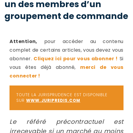
un des membres d’un
-
a
c
groupement de commande
2
F
L
u
Attention,
pour accéder au contenu
complet de certains articles, vous devez vous
abonner.
Cliquez ici pour vous abonner !
Si
vous êtes déjà abonné,
merci de vous
connecter !
TOUTE LA JURISPRUDENCE EST DISPONIBLE
SUR
WWW.JURIPREDIS.COM
Le référé précontractuel est
irrecevable si un marché au moins