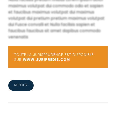
maximus volutpat dui commodo odio et sapien
et faucibus maximus volutpat dui maximus
volutpat dui pretium pretium maximus volutpat
dui Fusce convalli et Nulla facilisis sapien et
faucibus faucibus sit amet dapibus commodo
venenatis
TOUTE LA JURISPRUDENCE EST DISPONIBLE
SUR
WWW.JURIPREDIS.COM
RETOUR