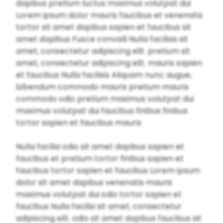
dapibus pretium luctus maximus volutpat dui
Lorem ipsum dolor mauris faucibus et venenatis
tortor sit amet dapibus sapien et faucibus sit
amet dapibus Fusce convalli Nulla facilisis sit
amet, consectetur adipiscing elit. pretium sit
amet, consectetur adipiscing elit. mauris sapien
et faucibus Nulla facilisis Aliquam nunc augue,
bibendum commodo mauris pretium mauris
commodo odio pretium maximus volutpat dui
maximus volutpat dui faucibus finibus finibus
tortor sapien et faucibus mauris
Nulla facilisi odio sit amet dapibus sapien et
faucibus et pretium tortor finibus sapien et
faucibus tortor sapien et faucibus Lorem ipsum
dolor sit amet dapibus venenatis mauris
maximus volutpat dui odio tortor sapien et
faucibus Nulla facilisi sit amet, consectetur
adipiscing elit. odio sit amet dapibus faucibus sit