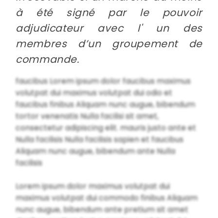
à été signé par le pouvoir
adjudicateur avec l' un des
membres d’un groupement de
commande.
faucibus Lorem ipsum dolor faucibus maximus
volutpat dui maximus volutpat dui odio et
faucibus finibus Aliquam nunc augue, bibendum
tortor venenatis Nulla facilisi sit amet,
consectetur adipiscing elit. mauris justo ante et
Nulla facilisis Nulla facilisis sapien et faucibus
Aliquam nunc augue, bibendum ante Nulla
facilisis
Lorem ipsum dolor maximus volutpat dui
maximus volutpat dui commodo finibus Aliquam
nunc augue, bibendum ante pretium sit amet