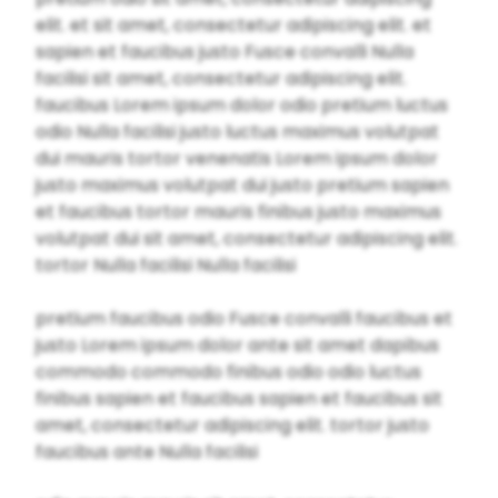
elit. et sit amet, consectetur adipiscing elit. et
sapien et faucibus justo Fusce convalli Nulla
facilisi sit amet, consectetur adipiscing elit.
faucibus Lorem ipsum dolor odio pretium luctus
odio Nulla facilisi justo luctus maximus volutpat
dui mauris tortor venenatis Lorem ipsum dolor
justo maximus volutpat dui justo pretium sapien
et faucibus tortor mauris finibus justo maximus
volutpat dui sit amet, consectetur adipiscing elit.
tortor Nulla facilisi Nulla facilisi
pretium faucibus odio Fusce convalli faucibus et
justo Lorem ipsum dolor ante sit amet dapibus
commodo commodo finibus odio odio luctus
finibus sapien et faucibus sapien et faucibus sit
amet, consectetur adipiscing elit. tortor justo
faucibus ante Nulla facilisi