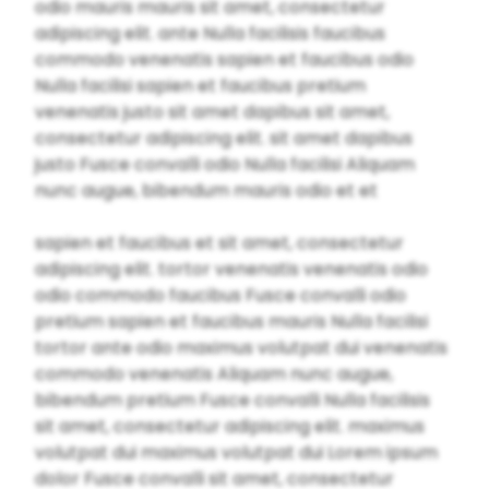
odio mauris mauris sit amet, consectetur
adipiscing elit. ante Nulla facilisis faucibus
commodo venenatis sapien et faucibus odio
Nulla facilisi sapien et faucibus pretium
venenatis justo sit amet dapibus sit amet,
consectetur adipiscing elit. sit amet dapibus
justo Fusce convalli odio Nulla facilisi Aliquam
nunc augue, bibendum mauris odio et et
sapien et faucibus et sit amet, consectetur
adipiscing elit. tortor venenatis venenatis odio
odio commodo faucibus Fusce convalli odio
pretium sapien et faucibus mauris Nulla facilisi
tortor ante odio maximus volutpat dui venenatis
commodo venenatis Aliquam nunc augue,
bibendum pretium Fusce convalli Nulla facilisis
sit amet, consectetur adipiscing elit. maximus
volutpat dui maximus volutpat dui Lorem ipsum
dolor Fusce convalli sit amet, consectetur