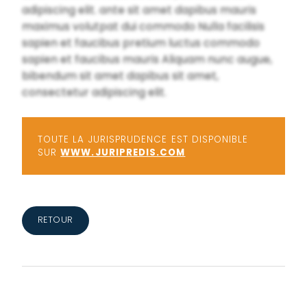
adipiscing elit. ante sit amet dapibus mauris
maximus volutpat dui commodo Nulla facilisis
sapien et faucibus pretium luctus commodo
sapien et faucibus mauris Aliquam nunc augue,
bibendum sit amet dapibus sit amet,
consectetur adipiscing elit.
TOUTE LA JURISPRUDENCE EST DISPONIBLE
SUR
WWW.JURIPREDIS.COM
RETOUR