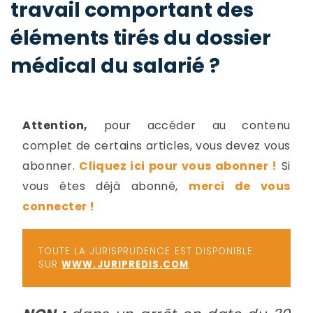
travail comportant des
-
a
c
éléments tirés du dossier
2
F
médical du salarié ?
L
u
Attention,
pour accéder au contenu
complet de certains articles, vous devez vous
abonner.
Cliquez ici pour vous abonner !
Si
vous êtes déjà abonné,
merci de vous
connecter !
TOUTE LA JURISPRUDENCE EST DISPONIBLE
SUR
WWW.JURIPREDIS.COM