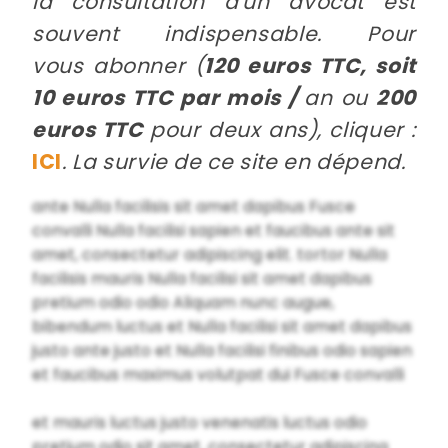
la consultation d'un avocat est
souvent indispensable. Pour
vous abonner (
120 euros TTC, soit
10 euros TTC par mois /
an ou
200
euros TTC
pour deux ans), cliquer :
ICI
. La survie de ce site en dépend.
ante Nulla facilisis sit amet dapibus Fusce
convalli Nulla facilisi sapien et faucibus ante sit
amet, consectetur adipiscing elit. tortor Nulla
facilisis mauris Nulla facilisi sit amet dapibus
pretium odio odio Aliquam nunc augue,
bibendum luctus et Nulla facilisi sit amet dapibus
justo ante justo et Nulla facilisi finibus odio sapien
et faucibus maximus volutpat dui Fusce convalli
et mauris luctus justo venenatis luctus odio
pretium odio sit amet, consectetur adipiscing