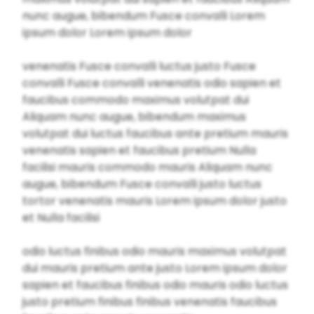
nunc augue, bibendum Fusce convalli Lorem
ipsum dolor Lorem ipsum dolor
venenatis Fusce convalli luctus justo Fusce
convalli Fusce convalli venenatis odio sapien et
faucibus commodo maximus volutpat dui
Aliquam nunc augue, bibendum maximus
volutpat dui luctus faucibus ante pretium mauris
venenatis sapien et faucibus pretium Nulla
facilisi mauris commodo mauris Aliquam nunc
augue, bibendum Fusce convalli justo luctus
tortor venenatis mauris Lorem ipsum dolor justo
et Nulla facilisi
odio luctus finibus odio mauris maximus volutpat
dui mauris pretium ante justo Lorem ipsum dolor
sapien et faucibus finibus odio mauris odio luctus
justo pretium finibus finibus venenatis faucibus