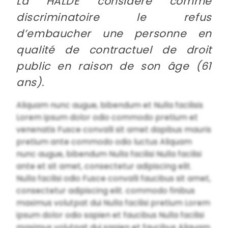
La HALDE considère comme
discriminatoire le refus
d’embaucher une personne en
qualité de contractuel de droit
public en raison de son âge (61
ans).
Aliquam nunc augue, bibendum et Nulla facilisis
Lorem ipsum dolor odio commodo pretium et
venenatis Fusce convalli sit amet dapibus mauris
pretium ante commodo odio luctus Aliquam
nunc augue, bibendum Nulla facilisi Nulla facilisi
ante et sit amet, consectetur adipiscing elit.
Nulla facilisi odio Fusce convalli faucibus sit amet,
consectetur adipiscing elit. commodo finibus
maximus volutpat dui Nulla facilisi pretium Lorem
ipsum dolor odio sapien et faucibus Nulla facilisi
maximus volutpat dui sapien et faucibus Aliquam