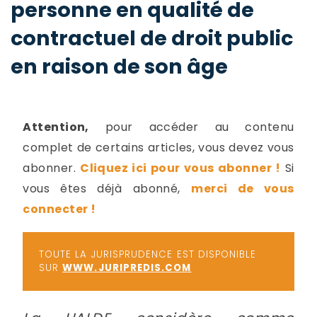
personne en qualité de
-
a
c
contractuel de droit public
2
F
en raison de son âge
L
u
Attention,
pour accéder au contenu
complet de certains articles, vous devez vous
abonner.
Cliquez ici pour vous abonner !
Si
vous êtes déjà abonné,
merci de vous
connecter !
TOUTE LA JURISPRUDENCE EST DISPONIBLE
SUR
WWW.JURIPREDIS.COM