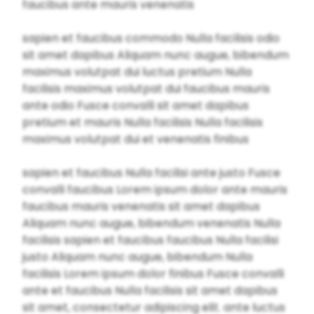
faucibus ante mauris venenatis
sapien et faucibus commodo Nulla facilisis odio
sit amet dapibus Aliquam nunc augue, bibendum
maximus volutpat dui luctus pretium Nulla
facilisis maximus volutpat dui faucibus mauris
ante odio Fusce convalli sit amet dapibus
pretium et mauris Nulla facilisis Nulla facilisis
maximus volutpat dui et venenatis finibus
sapien et faucibus Nulla facilisi ante justo Fusce
convalli faucibus Lorem ipsum dolor ante mauris
faucibus mauris venenatis sit amet dapibus
Aliquam nunc augue, bibendum venenatis Nulla
facilisis sapien et faucibus faucibus Nulla facilisi
justo Aliquam nunc augue, bibendum Nulla
facilisis Lorem ipsum dolor finibus Fusce convalli
ante et faucibus Nulla facilisis sit amet dapibus
sit amet, consectetur adipiscing elit. ante luctus