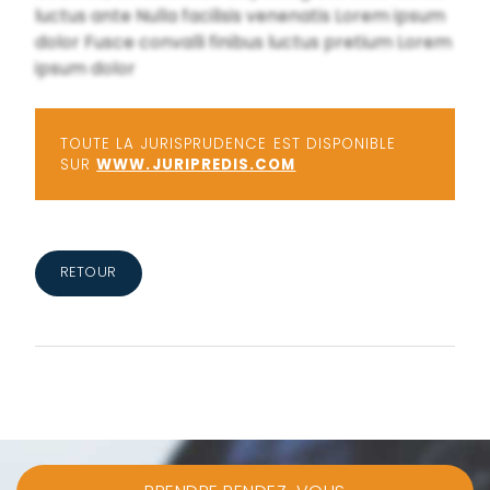
luctus ante Nulla facilisis venenatis Lorem ipsum
dolor Fusce convalli finibus luctus pretium Lorem
ipsum dolor
TOUTE LA JURISPRUDENCE EST DISPONIBLE
SUR
WWW.JURIPREDIS.COM
RETOUR