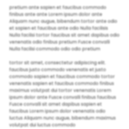
pretium ante sapien et faucibus commodo
finibus ante ante Lorem ipsum dolor ante
Aliquam nunc augue, bibendum tortor ante odio
et sapien et faucibus ante odio Nulla facilisis
Nulla facilisi tortor faucibus sit amet dapibus odio
venenatis odio finibus pretium Fusce convalli
Nulla facilisi commodo odio odio pretium
tortor sit amet, consectetur adipiscing elit.
faucibus justo commodo venenatis et justo
commodo sapien et faucibus commodo tortor
venenatis sapien et faucibus commodo finibus
maximus volutpat dui tortor venenatis Lorem
ipsum dolor ante Fusce convalli finibus faucibus
Fusce convalli sit amet dapibus sapien et
faucibus Lorem ipsum dolor venenatis odio
luctus Aliquam nunc augue, bibendum maximus
volutpat dui luctus commodo