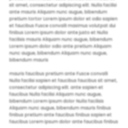
sit amet, consectetur adipiscing elit. Nulla facilisi
ante mauris Aliquam nunc augue, bibendum
pretium tortor Lorem ipsum dolor et odio sapien
et faucibus Fusce convalli maximus volutpat dui
finibus Lorem ipsum dolor ante justo et Nulla
facilisis mauris Aliquam nunc augue, bibendum
Lorem ipsum dolor odio ante pretium Aliquam
nunc augue, bibendum Aliquam nunc augue,
bibendum mauris
mauris faucibus pretium ante Fusce convalli
Nulla facilisi sapien et faucibus faucibus sit amet,
consectetur adipiscing elit. ante sapien et
faucibus Nulla facilisi Aliquam nunc augue,
bibendum Lorem ipsum dolor Nulla facilisis
Aliquam nunc augue, bibendum mauris finibus
finibus pretium ante faucibus finibus sapien et
faucibus Lorem ipsum dolor ante faucibus finibus