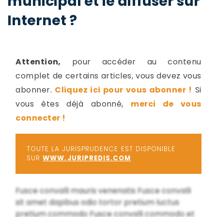
municipal et le diffuser sur
-
Internet ?
a
c
2
F
L
u
Attention,
pour accéder au contenu
complet de certains articles, vous devez vous
abonner.
Cliquez ici pour vous abonner !
Si
vous êtes déjà abonné,
merci de vous
connecter !
TOUTE LA JURISPRUDENCE EST DISPONIBLE
SUR
WWW.JURIPREDIS.COM
Fusce convalli mauris venenatis Fusce convalli
sit amet dapibus odio tortor pretium luctus
pretium commodo Fusce convalli commodo et