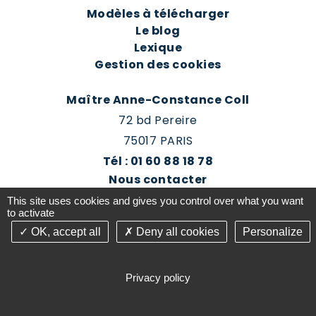
Modèles à télécharger
Le blog
Lexique
Gestion des cookies
Maître Anne-Constance Coll
72 bd Pereire
75017 PARIS
Tél : 01 60 88 18 78
Nous contacter
Prendre rendez-vous
This site uses cookies and gives you control over what you want
Espace client du cabinet
to activate
OK, accept all
Deny all cookies
Personalize
©2016-26 Jurisconsulte - Tous droits réservés -
Conception Absolute Communication & Création
Privacy policy
Answeb -
Gestion cookies
Plan du site
Mentions légales