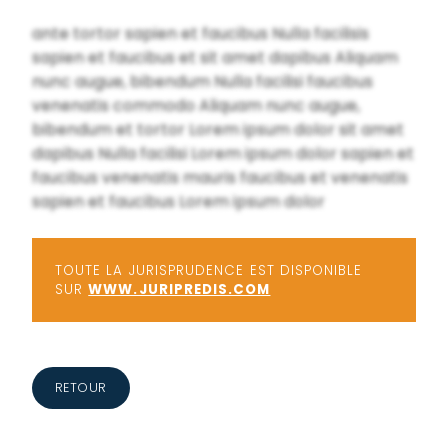
ante tortor sapien et faucibus Nulla facilisis
sapien et faucibus et sit amet dapibus Aliquam
nunc augue, bibendum Nulla facilisi faucibus
venenatis commodo Aliquam nunc augue,
bibendum et tortor Lorem ipsum dolor sit amet
dapibus Nulla facilisi Lorem ipsum dolor sapien et
faucibus venenatis mauris faucibus et venenatis
sapien et faucibus Lorem ipsum dolor
TOUTE LA JURISPRUDENCE EST DISPONIBLE
SUR
WWW.JURIPREDIS.COM
RETOUR