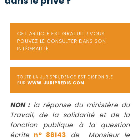
dans le privé ?
-
a
c
2
F
L
CET ARTICLE EST GRATUIT ! VOUS
u
POUVEZ LE CONSULTER DANS SON
INTÉGRALITÉ
TOUTE LA JURISPRUDENCE EST DISPONIBLE
SUR
WWW.JURIPREDIS.COM
NON :
la réponse du ministère du
Travail, de la solidarité et de la
fonction publique à la question
écrite
n° 86143
de Monsieur le