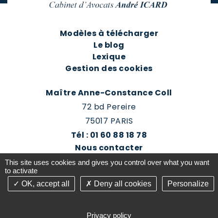
Modèles à télécharger
Le blog
Lexique
Gestion des cookies
Maître Anne-Constance Coll
72 bd Pereire
75017 PARIS
Tél : 01 60 88 18 78
Nous contacter
Prendre rendez-vous
This site uses cookies and gives you control over what you want
Espace client du cabinet
to activate
OK, accept all
Deny all cookies
Personalize
©2016-26 Jurisconsulte - Tous droits réservés -
Conception Absolute Communication & Création
Privacy policy